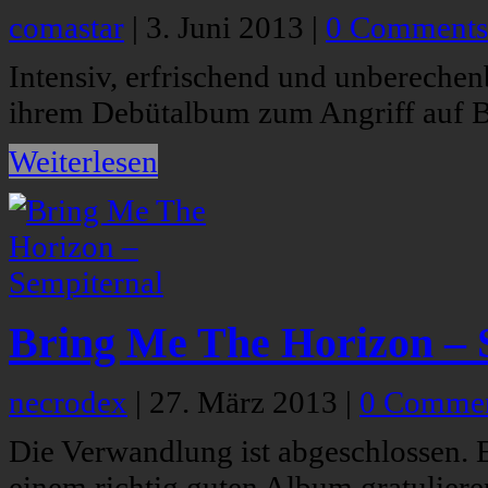
comastar
|
3. Juni 2013
|
0 Comments
Intensiv, erfrischend und unberechen
ihrem Debütalbum zum Angriff auf B
Weiterlesen
Bring Me The Horizon – 
necrodex
|
27. März 2013
|
0 Comme
Die Verwandlung ist abgeschlossen.
einem richtig guten Album gratuliere