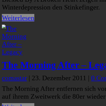
Winterdepression den Stinkefinger.
Weiterlesen
The Morning After – Leg
comastar
|
23. Dezember 2011
|
0 Co
The Morning After entfernen sich vo
auf ihrem Zweitwerk die 80er wieder