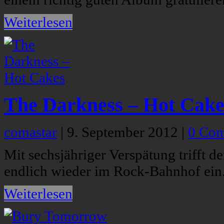
Weiterlesen
The Darkness – Hot Cake
comastar
|
9. September 2012
|
0 Co
Mit sechsjähriger Verspätung trifft 
endlich wieder im Rock-Bahnhof ein
Weiterlesen