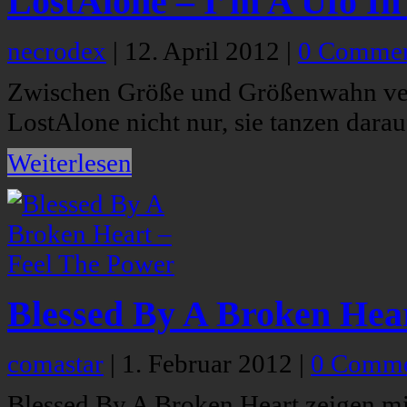
LostAlone – I’m A Ufo In
necrodex
|
12. April 2012
|
0 Commen
Zwischen Größe und Größenwahn verl
LostAlone nicht nur, sie tanzen darau
Weiterlesen
Blessed By A Broken Hea
comastar
|
1. Februar 2012
|
0 Comme
Blessed By A Broken Heart zeigen mi