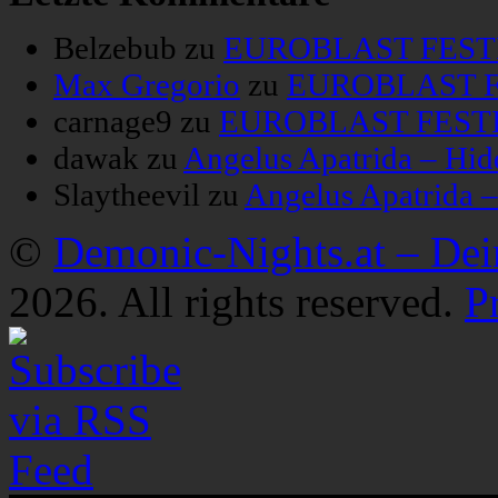
Belzebub
zu
EUROBLAST FESTIV
Max Gregorio
zu
EUROBLAST FE
carnage9
zu
EUROBLAST FESTIV
dawak
zu
Angelus Apatrida – Hid
Slaytheevil
zu
Angelus Apatrida 
©
Demonic-Nights.at – De
2026. All rights reserved.
P