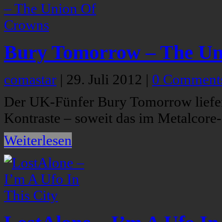
Bury Tomorrow – The Un
comastar
|
29. Juli 2012
|
0 Comment
Der UK-Fünfer Bury Tomorrow liefer
Kontraste – soweit das im Metalcore-
Weiterlesen