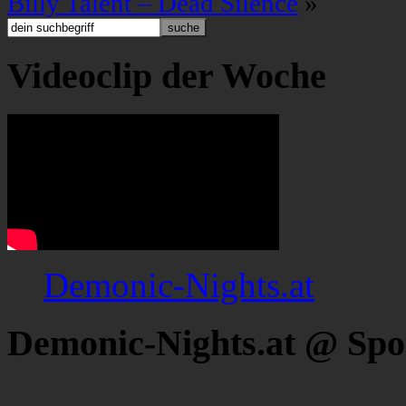
Billy Talent – Dead Silence
»
Videoclip der Woche
Demonic-Nights.at
Demonic-Nights.at @ Spo