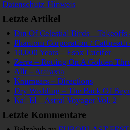
Datenschutz-Hinweis
Letzte Artikel
Din Of Celestial Birds – Takeoff
Phantom Corporation / Catbreat
10,000 Years – Esox Lucifer
Zerre – Rotting On A Golden Thr
Allt – Ataraxia
Knumears – Directions
Dry Wedding – The Back Of Bey
Kal-El – Astral Voyager Vol. 2
Letzte Kommentare
Belzebub
zu
EUROBLAST FESTIV