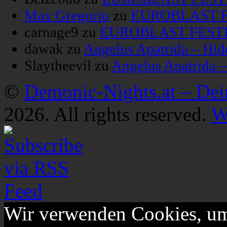
Max Gregorio
zu
EUROBLAST FE
carnage9
zu
EUROBLAST FESTIV
dawak
zu
Angelus Apatrida – Hid
Slaytheevil
zu
Angelus Apatrida 
©
Demonic-Nights.at – De
2026. All rights reserved.
W
Wir verwenden Cookies, um