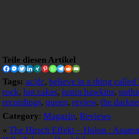
Teile diesen Artikel
Tags:
ac/dc
,
believe in a thing called
rock
,
hot cakes
,
justin hawkins
,
nothi
recordings
,
queen
,
review
,
the darkne
Category
:
Magazin
,
Reviews
«
The Hirsch Effekt – Holon : Anamn