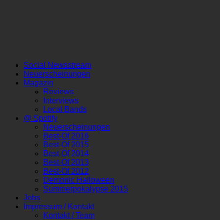
Social Newsstream
Neuerscheinungen
Magazin
Reviews
Interviews
Local Bands
@ Spotify
Neuerscheinungen
Best-Of 2016
Best-Of 2015
Best-Of 2014
Best-Of 2013
Best-Of 2012
Demonic Halloween
Summerpokalypse 2015
Jobs
Impressum / Kontakt
Kontakt / Team