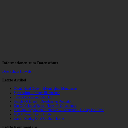
Informationen zum Datenschutz
Datenschutz-Hinweis
Letzte Artikel
Occult Hand Order – Meaningless Monuments
Spirit Adrift – Infinite Illumination
Cancer Bats – Give Me Dirt
Temple Of Dread – Dreadspawn Dominion
Din Of Celestial Birds – Takeoffs & Landings
Phantom Corporation / Catbreath – Commando / Die By The Claw
10,000 Years – Esox Lucifer
Zerre – Rotting On A Golden Throne
Letzte Kommentare