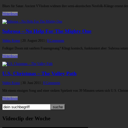
Blues für Satan: Ancient VVisdom widmen ihre semi-akustischen Neofolk-Klänge erneut dem
Weiterlesen
Subrosa – No Help For The Mighty One
Walter Kraus
|
20. August 2011
|
0 Comments
Folkiger Doom mit sanftem Frauengesang? Klingt komisch, funktioniert aber: Subrosa setze
Weiterlesen
U.S. Christmas – The Valley Path
Walter Kraus
|
30. Juni 2011
|
0 Comments
Mit einem einzigen Song und einer stolzen Spielzeit von 39 Minuten setzen sich U.S. Christ
Weiterlesen
Videoclip der Woche