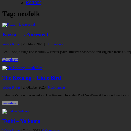
Partner
Tag: neofolk
Kazea – I. Ancestral
Walter Kraus
|
20. März 2025
|
0 Comments
Post Rock, Sludge und Neofolk – eine in jeder Hinsicht spannende und zugleich mehr als un
Weiterlesen
The Keening – Little Bird
Walter Kraus
|
2. Oktober 2023
|
0 Comments
Rebecca Vernon präsentiert als The Keening ihr erstes Post-SubRosa-Album und wagt sich no
Weiterlesen
Tenhi – Valkama
Walter Kraus
|
7. Juni 2023
|
0 Comments