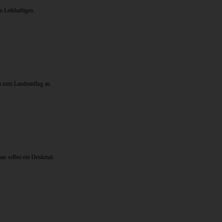
 Leibhaftigen.
n zum Landeanflug an.
mas selbst ein Denkmal.