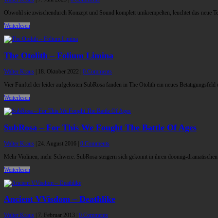
Obwohl sie zwischendurch Konzept und Sound komplett umkrempelten, leuchtet das neue Ten
Weiterlesen
The Otolith – Folium Limina
Walter Kraus
|
18. Oktober 2022
|
0 Comments
Vier Fünftel der leider aufgelösten SubRosa fanden in The Otolith ein neues Betätigungsfel
Weiterlesen
SubRosa – For This We Fought The Battle Of Ages
Walter Kraus
|
24. August 2016
|
0 Comments
Mehr Violinen, mehr Schwere: SubRosa steigern sich gekonnt in ihren doomig-dramatischen
Weiterlesen
Ancient VVisdom – Deathlike
Walter Kraus
|
7. Februar 2013
|
0 Comments