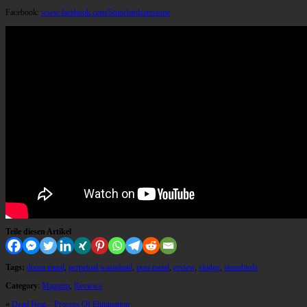
Facebook:
www.facebook.com/Stonebirdsarestone
Teile diesen Artikel
Tags:
doom metal
,
perpetual wasteland
,
post metal
,
review
,
sludge
,
stonebirds
Category
:
Magazin
,
Reviews
«
Dead Heat – Process Of Elimination