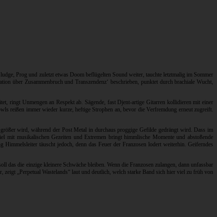
 Sludge, Prog und zuletzt etwas Doom beflügelten Sound weiter, tauchte letztmalig im Sommer
tation über Zusammenbruch und Transzendenz‘ beschrieben, punktet durch brachiale Wucht,
et, ringt Unmengen an Respekt ab. Sägende, fast Djent-artige Gitarren kollidieren mit einer
owls reißen immer wieder kurze, heftige Strophen an, bevor die Verfremdung erneut zugreift.
r größer wird, während der Post Metal in durchaus proggige Gefilde gedrängt wird. Dass im
Spiel mit musikalischen Gezeiten und Extremen bringt himmlische Momente und abstoßende
 Himmelsleiter täuscht jedoch, denn das Feuer der Franzosen lodert weiterhin. Geiferndes
h soll das die einzige kleinere Schwäche bleiben. Wenn die Franzosen zulangen, dann unfassbar
zeigt „Perpetual Wastelands“ laut und deutlich, welch starke Band sich hier viel zu früh von