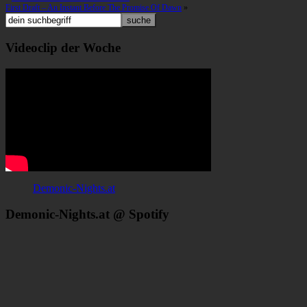
First Draft – An Instant Before The Promise Of Dawn
»
Videoclip der Woche
Demonic-Nights.at
Demonic-Nights.at @ Spotify