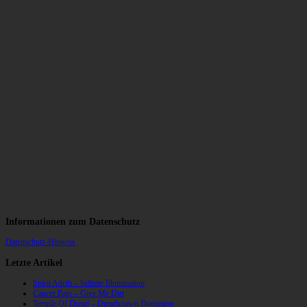
Informationen zum Datenschutz
Datenschutz-Hinweis
Letzte Artikel
Spirit Adrift – Infinite Illumination
Cancer Bats – Give Me Dirt
Temple Of Dread – Dreadspawn Dominion