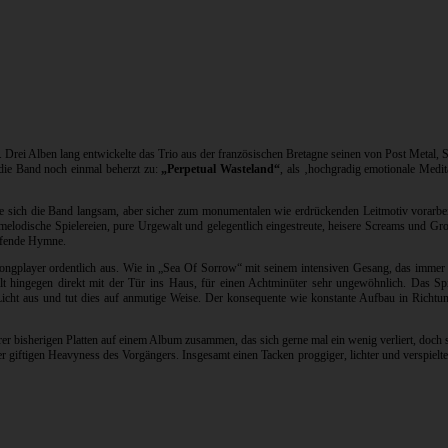
. Drei Alben lang entwickelte das Trio aus der französischen Bretagne seinen von Post Metal,
 die Band noch einmal beherzt zu:
„Perpetual Wasteland“
, als ‚hochgradig emotionale Medi
ie sich die Band langsam, aber sicher zum monumentalen wie erdrückenden Leitmotiv vorarbeit
melodische Spielereien, pure Urgewalt und gelegentlich eingestreute, heisere Screams und Gr
eifende Hymne.
 Longplayer ordentlich aus. Wie in „Sea Of Sorrow“ mit seinem intensiven Gesang, das imme
ällt hingegen direkt mit der Tür ins Haus, für einen Achtminüter sehr ungewöhnlich. Das 
icht aus und tut dies auf anmutige Weise. Der konsequente wie konstante Aufbau in Richtung
ihrer bisherigen Platten auf einem Album zusammen, das sich gerne mal ein wenig verliert, doc
ftigen Heavyness des Vorgängers. Insgesamt einen Tacken proggiger, lichter und verspielter, 