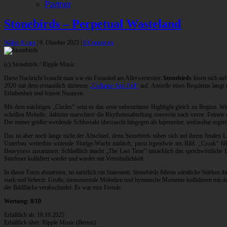
Partner
Stonebirds – Perpetual Wasteland
Walter Kraus
|
9. Oktober 2025
|
0 Comments
(c) Stonebirds / Ripple Music
Diese Nachricht braucht man wie ein Furunkel am Allerwertesten:
Stonebirds
lösen sich auf
2020 mit dem erstaunlich düsteren
„Collapse And Fail“
auf. Anstelle eines Requiems langt
Erhabenheit und feinste Nuancen.
Mit dem mächtigen „Circles“ setzt es das erste unbestrittene Highlight gleich zu Beginn. W
schrillen Melodie, dahinter marschiert die Rhythmusabteilung souverän nach vorne. Feinste 
Der immer größer werdende Schlussakt überrascht hingegen als lupenreine, umfassbar ergr
Das ist aber noch lange nicht der Abschied, denn Stonebirds toben sich auf ihrem finalen
Unterbau weiterhin wütende Sludge-Wucht mitläuft, passt irgendwie ins Bild. „Croak“ f
Heavyness zusammen. Schließlich macht „The Last Time“ tatsächlich das sprichwörtliche L
Störfeuer kollidiert wieder und wieder mit Versöhnlichkeit.
In dieser Form abzutreten, ist natürlich ein Statement. Stonebirds führen sämtliche Stärken 
stark und beherzt. Große, monumentale Melodien und hymnische Momente kollidieren mit der gi
der Bildfläche verabschiedet. Es war eine Freude.
Wertung: 8/10
Erhältlich ab: 10.10.2025
Erhältlich über: Ripple Music (Bertus)