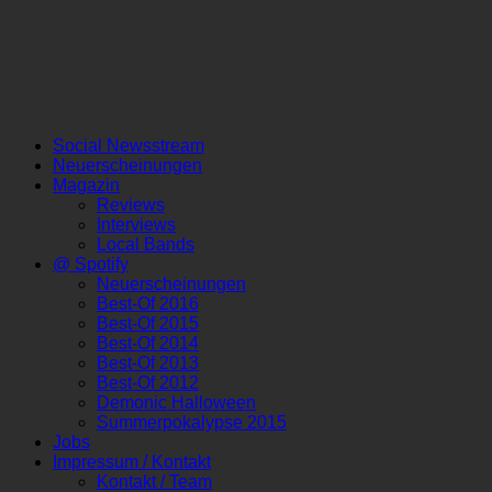
Social Newsstream
Neuerscheinungen
Magazin
Reviews
Interviews
Local Bands
@ Spotify
Neuerscheinungen
Best-Of 2016
Best-Of 2015
Best-Of 2014
Best-Of 2013
Best-Of 2012
Demonic Halloween
Summerpokalypse 2015
Jobs
Impressum / Kontakt
Kontakt / Team