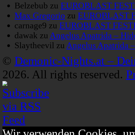
Belzebub
zu
EUROBLAST FESTIV
Max Gregorio
zu
EUROBLAST FE
carnage9
zu
EUROBLAST FESTIV
dawak
zu
Angelus Apatrida – Hid
Slaytheevil
zu
Angelus Apatrida 
©
Demonic-Nights.at – De
2026. All rights reserved.
P
Wir verwenden Cookies, um