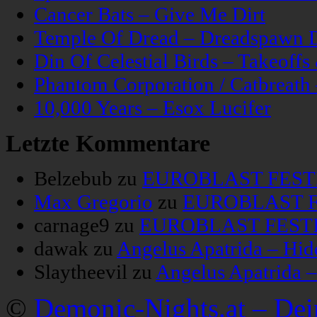
Cancer Bats – Give Me Dirt
Temple Of Dread – Dreadspawn 
Din Of Celestial Birds – Takeoff
Phantom Corporation / Catbreat
10,000 Years – Esox Lucifer
Letzte Kommentare
Belzebub
zu
EUROBLAST FESTIV
Max Gregorio
zu
EUROBLAST FE
carnage9
zu
EUROBLAST FESTIV
dawak
zu
Angelus Apatrida – Hid
Slaytheevil
zu
Angelus Apatrida 
©
Demonic-Nights.at – De