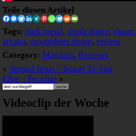
Teile diesen Artikel
Tags:
dark metal
,
death doom
,
doom 
arcana
,
novembers doom
,
review
Category
:
Magazin
,
Reviews
«
Stoned Jesus – Songs To Sun
Elbe – Peculiar
»
Videoclip der Woche