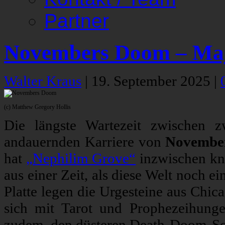
Partner
Novembers Doom – Maj
Walter Kraus
|
19. September 2025
|
(c) Matthew Gregory Hollis
Die längste Wartezeit zwischen 
andauernden Karriere von
Novembe
hat
„Nephilim Grove“
inzwischen kn
aus einer Zeit, als diese Welt noch e
Platte legen die Urgesteine aus Chic
sich mit Tarot und Prophezeihung
zudem, den düsteren Death-Doom-Sou