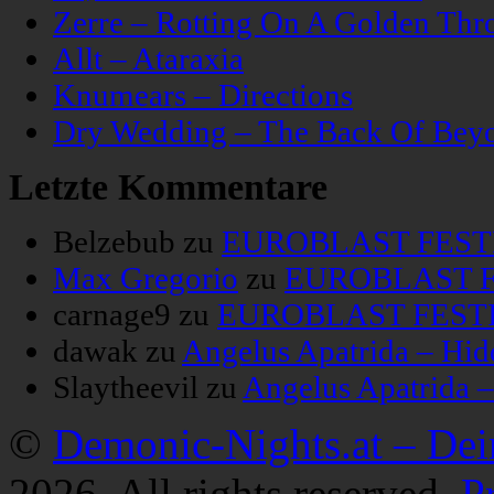
Zerre – Rotting On A Golden Thr
Allt – Ataraxia
Knumears – Directions
Dry Wedding – The Back Of Bey
Letzte Kommentare
Belzebub
zu
EUROBLAST FESTIV
Max Gregorio
zu
EUROBLAST FE
carnage9
zu
EUROBLAST FESTIV
dawak
zu
Angelus Apatrida – Hid
Slaytheevil
zu
Angelus Apatrida 
©
Demonic-Nights.at – De
2026. All rights reserved.
P