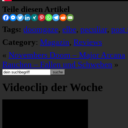
Teile diesen Artikel
Tags:
doomgaze
,
elbe
,
peculiar
,
post
Category
:
Magazin
,
Reviews
«
Novembers Doom – Major Arcana
Rauchen – Fallen und Schweben
»
Videoclip der Woche