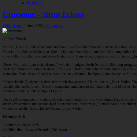
Partner
Gruesome – Silent Echoes
Walter Kraus
|
4. Juni 2025
|
0 Comments
(c) Ervin Novak
Mit der „Death To All“-Tour zollt ein Line-up wechselnder Musiker seit vielen Jahren dem
Material. Ihre beiden bisherigen Alben ließen sich vom Sound und der Stimmung früher Deat
dritten Album stocken, erst mit etwas Distanz und Trauerarbeit ging es zurück ins Studio.
„Si
Dieses Mal nahm man sich „Human“ vor, den mutigen Death-Schritt in Richtung proggige bi
Darkened Window“ bemühen diese Öffnung auf Raten, mit mehr Melodie und anspruchsvollere
vertrackten Parts lässt aufhorchen. Auch die ausgedehnten, hochgradig musikalischen Soli ma
Entsprechende Qualitäten ziehen sich durch das gesamte Album, wie in „Voice Within The
nachdenklichen Exkursen. Dieses Instrumental unterstreicht die Klasse der vier Musiker eb
macht mit derlei Wucht richtig viel Laune.
Das Ergebnis mag nicht revolutionär sein, macht dafür von vorne bis hinten Laune. Gruesom
auf das Wesentliche und schätzt das Understatement, dafür zeigt „Silent Echoes“ hinsichtl
Vorfreude auf die nächste kleine Metamorphose wächst.
Wertung: 8/10
Erhältlich ab: 06.06.2025
Erhältlich über: Relapse Records (Membran)