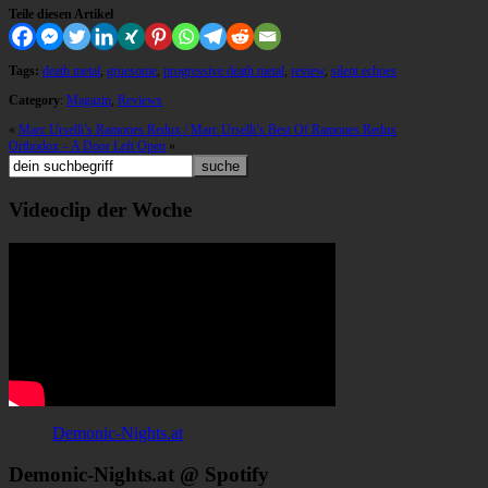
Teile diesen Artikel
Tags:
death metal
,
gruesome
,
progressive death metal
,
review
,
silent echoes
Category
:
Magazin
,
Reviews
«
Marc Urselli’s Ramones Redux / Marc Urselli’s Best Of Ramones Redux
Orthodox – A Door Left Open
»
Videoclip der Woche
Demonic-Nights.at
Demonic-Nights.at @ Spotify