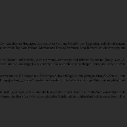
nden vor diesem Hintergrund, orientieren sich am Schaffen der Legenden, jedoch mit neuem
r viel zu frühe Tod von Freund, Mentor und Death-Drummer Sean Reinert ließ die Arbeiten am
h, kaputt und brachial, aber ein wenig vertrackter und offener als zuletzt. Songs wie „A
ocals sind so unnachgiebig wie immer, das wiederholt verschleppte Tempo mit angedeuteten
erimentieren Gruesome mit Midtempo-Schwerfälligkeit, mit jazzigen Prog-Spielereien, mit
t. Hingegen langt „Shards“ wieder und wieder zu, so beherzt und ungezähmt wie möglich, und
 Death geschickt, präzise und doch angenehm frisch. Klar, die Produktion konzentriert sich
hen Gruesome den sprichwörtlichen nächsten Schritt mit zermürbendem Selbstbewusstsein. Die