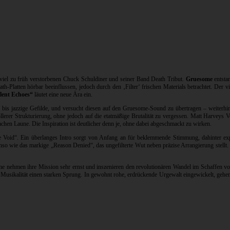
 viel zu früh verstorbenen Chuck Schuldiner und seiner Band Death Tribut.
Gruesome
entsta
h-Platten hörbar beeinflussen, jedoch durch den ‚Filter‘ frischen Materials betrachtet. De
lent Echoes“
läutet eine neue Ära ein.
s jazzige Gefilde, und versucht diesen auf den Gruesome-Sound zu übertragen – weiterhin ro
r Strukturierung, ohne jedoch auf die etatmäßige Brutalität zu vergessen. Matt Harveys V
chen Laune. Die Inspiration ist deutlicher denn je, ohne dabei abgeschmackt zu wirken.
 Void“. Ein überlanges Intro sorgt von Anfang an für beklemmende Stimmung, dahinter exp
enso wie das markige „Reason Denied“, das ungefilterte Wut neben präzise Arrangierung stell
e nehmen ihre Mission sehr ernst und inszenieren den revolutionären Wandel im Schaffen von
ich Musikalität einen starken Sprung. In gewohnt rohe, erdrückende Urgewalt eingewickelt, ge