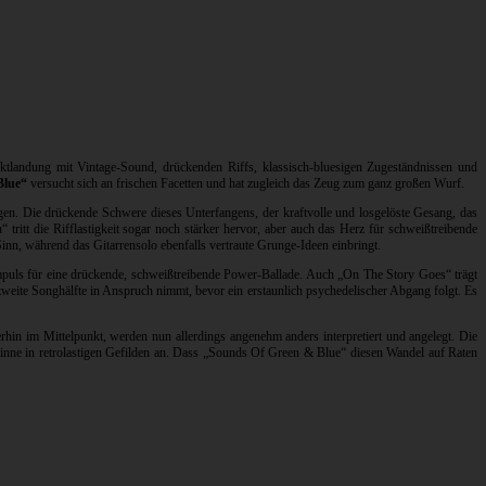
tlandung mit Vintage-Sound, drückenden Riffs, klassisch-bluesigen Zugeständnissen und
Blue“
versucht sich an frischen Facetten und hat zugleich das Zeug zum ganz großen Wurf.
gen. Die drückende Schwere dieses Unterfangens, der kraftvolle und losgelöste Gesang, das
tritt die Rifflastigkeit sogar noch stärker hervor, aber auch das Herz für schweißtreibende
nn, während das Gitarrensolo ebenfalls vertraute Grunge-Ideen einbringt.
 Impuls für eine drückende, schweißtreibende Power-Ballade. Auch „On The Story Goes“ trägt
te zweite Songhälfte in Anspruch nimmt, bevor ein erstaunlich psychedelischer Abgang folgt. Es
erhin im Mittelpunkt, werden nun allerdings angenehm anders interpretiert und angelegt. Die
 Sinne in retrolastigen Gefilden an. Dass „Sounds Of Green & Blue“ diesen Wandel auf Raten