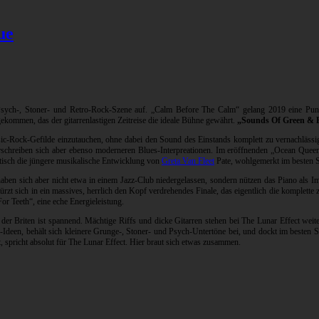
ue
Psych-, Stoner- und Retro-Rock-Szene auf. „Calm Before The Calm“ gelang 2019 eine Punk
ekommen, das der gitarrenlastigen Zeitreise die ideale Bühne gewährt.
„Sounds Of Green & 
ssic-Rock-Gefilde einzutauchen, ohne dabei den Sound des Einstands komplett zu vernachlässi
rschreiben sich aber ebenso moderneren Blues-Interpreationen. Im eröffnenden „Ocean Queen“ 
tisch die jüngere musikalische Entwicklung von
Greta Van Fleet
Pate, wohlgemerkt im besten Si
 haben sich aber nicht etwa in einem Jazz-Club niedergelassen, sondern nützen das Piano als
 stürzt sich in ein massives, herrlich den Kopf verdrehendes Finale, das eigentlich die komplet
r Teeth“, eine eche Energieleistung.
der Briten ist spannend. Mächtige Riffs und dicke Gitarren stehen bei The Lunar Effect weit
s-Ideen, behält sich kleinere Grunge-, Stoner- und Psych-Untertöne bei, und dockt im besten
 spricht absolut für The Lunar Effect. Hier braut sich etwas zusammen.