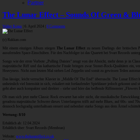
Partner
The Lunar Effect – Sounds Of Green & Bl
Walter Kraus
|
6. April 2024
|
0 Comments
(c) Rakkan.com
Mit einem einzigen Album stiegen
The Lunar Effect
zu neuen Darlings der britischen 
ausufernden Space-Einschüben. Für den Nachfolger ist das Quartett bei Svart Records unterg
Songs wie der erste Vorbote „Pulling Daisies“ zeugt von der Absicht, mehr denn je in Cla
majestätische Riff und das kathartische Finale bringen zwar Stoner-Rock-Qualitäten ein, ve
Heavyness. Nicht zum letzten Mal stehen Led Zeppelin und somit zu gewissen Teilen automa
Das lässige, leicht verruchte Klavier in „Middle Of The End“ überrascht. The Lunar Effect
unheimlich viel Intensität in sich, eskaliert mit fortlaufender Spieldauer jedoch gekonnt und
geht aber auch kompakter und direkter – siehe und höre das beißende Riffmonster „Flowers Fo
Ob man sich jetzt mehr Classic Rock erwartet hat oder nicht, die musikalische Entwicklung 
geradezu majestätische Schwere dieses Unterfangens trifft auf mehr Blues, auf 60s- und 70
dennoch hochgradig unterhaltsam steuert und nebenher starke Songs aus dem Ärmel schüttelt,
Wertung: 8/10
Erhältlich ab: 12.04.2024
Erhältlich über: Svart Records (Membran)
Website:
www.thelunareffect.co.uk