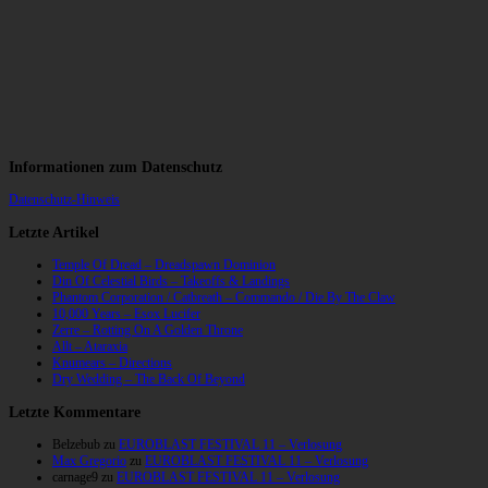
Informationen zum Datenschutz
Datenschutz-Hinweis
Letzte Artikel
Temple Of Dread – Dreadspawn Dominion
Din Of Celestial Birds – Takeoffs & Landings
Phantom Corporation / Catbreath – Commando / Die By The Claw
10,000 Years – Esox Lucifer
Zerre – Rotting On A Golden Throne
Allt – Ataraxia
Knumears – Directions
Dry Wedding – The Back Of Beyond
Letzte Kommentare
Belzebub
zu
EUROBLAST FESTIVAL 11 – Verlosung
Max Gregorio
zu
EUROBLAST FESTIVAL 11 – Verlosung
carnage9
zu
EUROBLAST FESTIVAL 11 – Verlosung