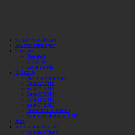
Social Newsstream
Neuerscheinungen
Magazin
Reviews
Interviews
Local Bands
@ Spotify
Neuerscheinungen
Best-Of 2016
Best-Of 2015
Best-Of 2014
Best-Of 2013
Best-Of 2012
Demonic Halloween
Summerpokalypse 2015
Jobs
Impressum / Kontakt
Kontakt / Team