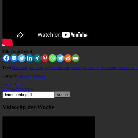
Teile diesen Artikel
Tags:
blues rock
,
hard rock
,
psychedelic rock
,
review
,
sounds of green & blue
,
stoner rock
,
t
Category
:
Magazin
,
Reviews
«
Erra – Cure
Eidola – Eviscerate
»
Videoclip der Woche