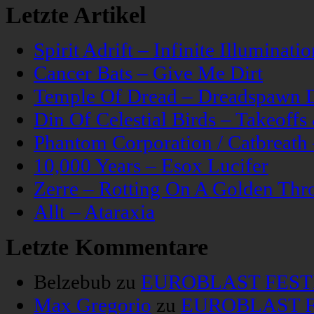
Letzte Artikel
Spirit Adrift – Infinite Illuminatio
Cancer Bats – Give Me Dirt
Temple Of Dread – Dreadspawn 
Din Of Celestial Birds – Takeoff
Phantom Corporation / Catbreat
10,000 Years – Esox Lucifer
Zerre – Rotting On A Golden Thr
Allt – Ataraxia
Letzte Kommentare
Belzebub
zu
EUROBLAST FESTIV
Max Gregorio
zu
EUROBLAST FE