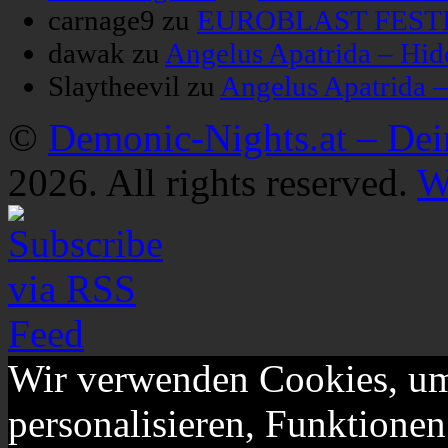
carnage9
zu
EUROBLAST FESTIV
dawak
zu
Angelus Apatrida – Hid
Slaytheevil
zu
Angelus Apatrida 
©
Demonic-Nights.at – De
2026. All rights reserved.
W
Wir verwenden Cookies, um
personalisieren, Funktionen