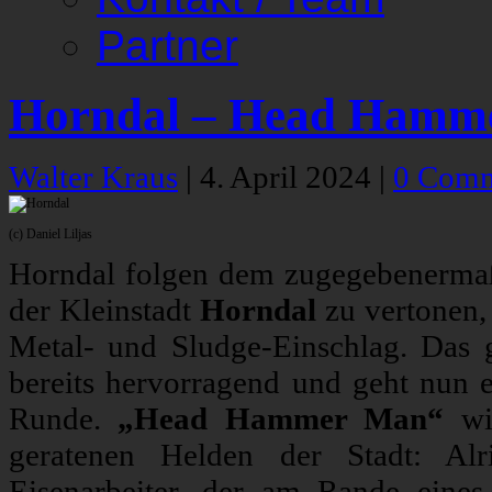
Partner
Horndal – Head Hamm
Walter Kraus
|
4. April 2024
|
0 Comm
(c) Daniel Liljas
Horndal folgen dem zugegebenermaß
der Kleinstadt
Horndal
zu vertonen,
Metal- und Sludge-Einschlag. Das
bereits hervorragend und geht nun e
Runde.
„Head Hammer Man“
wid
geratenen Helden der Stadt: Alr
Eisenarbeiter, der am Rande eines