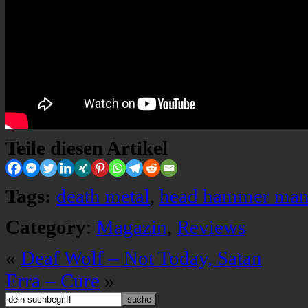
Teile diesen Artikel
Tags:
death metal
,
head hammer ma
Category
:
Magazin
,
Reviews
«
Deaf Wolf – Not Today, Satan
Erra – Cure
»