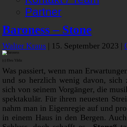
Partner
Baroness – Stone
Walter Kraus
|
15. September 2023
|
(c) Ebru Yildiz
Was passiert, wenn man Erwartunge
und so herzlich wenig davon, sich 
sich von seinem Vorgänger, die musik
spektakulär. Für ihren neuesten Stre
nahm man in Eigenregie auf und produ
in einem Haus in den Bergen. Auch 
Schluss, doch schafft es
„Stone“
ta