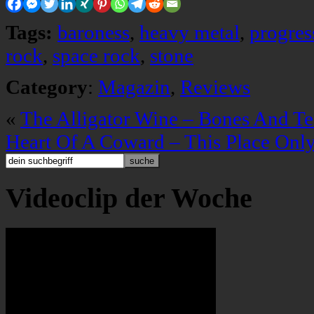
Tags:
baroness
,
heavy metal
,
progres
rock
,
space rock
,
stone
Category
:
Magazin
,
Reviews
«
The Alligator Wine – Bones And Te
Heart Of A Coward – This Place Onl
Videoclip der Woche