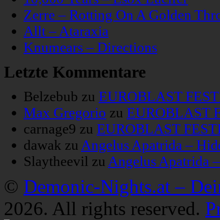
Zerre – Rotting On A Golden Thr
Allt – Ataraxia
Knumears – Directions
Letzte Kommentare
Belzebub
zu
EUROBLAST FESTIV
Max Gregorio
zu
EUROBLAST FE
carnage9
zu
EUROBLAST FESTIV
dawak
zu
Angelus Apatrida – Hid
Slaytheevil
zu
Angelus Apatrida 
©
Demonic-Nights.at – De
2026. All rights reserved.
P