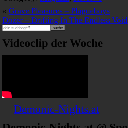
«
Grave Pleasures – Plagueboys
Dozer – Drifting In The Endless Void
Videoclip der Woche
Demonic-Nights.at
Demonic-Nights.at @ Spo