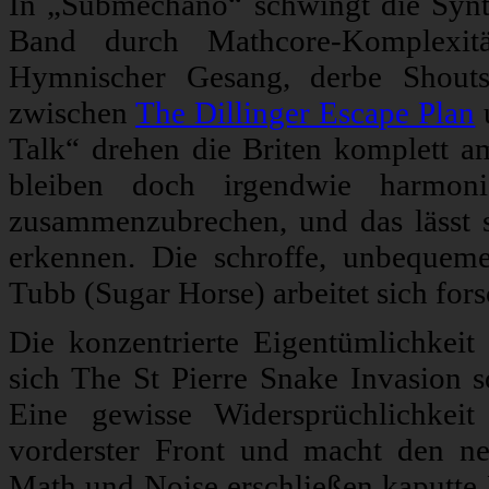
In „Submechano“ schwingt die Synt
Band durch Mathcore-Komplexitä
Hymnischer Gesang, derbe Shouts
zwischen
The Dillinger Escape Plan
u
Talk“ drehen die Briten komplett a
bleiben doch irgendwie harmonie
zusammenzubrechen, und das lässt 
erkennen. Die schroffe, unbequeme
Tubb (Sugar Horse) arbeitet sich fors
Die konzentrierte Eigentümlichkei
sich The St Pierre Snake Invasion s
Eine gewisse Widersprüchlichkei
vorderster Front und macht den neu
Math und Noise erschließen kaputte 