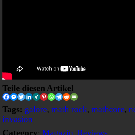
Teile diesen Artikel
Tags:
galore
,
math rock
,
mathcore
,
n
invasion
Category
:
Magazin
,
Reviews