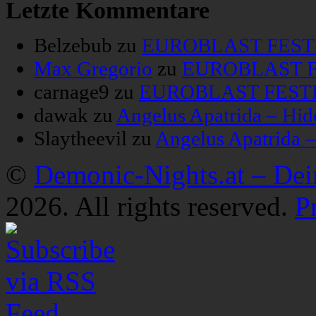
Letzte Kommentare
Belzebub
zu
EUROBLAST FESTIV
Max Gregorio
zu
EUROBLAST FE
carnage9
zu
EUROBLAST FESTIV
dawak
zu
Angelus Apatrida – Hid
Slaytheevil
zu
Angelus Apatrida 
©
Demonic-Nights.at – De
2026. All rights reserved.
P