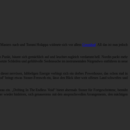
nen Masters nach und Tommi Holappa widmete sich vor allem
Greenleaf
. All das ist nun jedoch
nen Punkt, bäumt sich gemächlich auf und leuchtet zugleich verdammt hell. Nordin packt mehr
setzte Schleifen und gefühlvolle Seelensuche im instrumentalen Nirgendwo entführen in neue
 dieser nervösen, hibbeligen Energie verbirgt sich ein derbes Powerhouse, das schon mal in
od“ bringt etwas Stoner-Fernweh ein, lässt den Blick über weit offenes Land schweifen und
au ein. „Drifting In The Endless Void“ bietet abermals Stoner für Fortgeschrittene, bemüht
er wieder hinhören, sich genauestens mit den anspruchsvollen Arrangements, den mächtigen