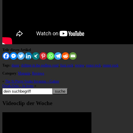
Teile diesen Artikel
Tags:
dozer
,
drifting in the endless void
,
fuzz rock
,
review
,
space rock
,
stoner rock
Category
:
Magazin
,
Reviews
«
The St Pierre Snake Invasion – Galore
Orsak:Oslo – In Irons
»
Videoclip der Woche