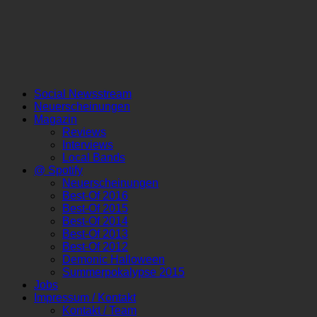
Social Newsstream
Neuerscheinungen
Magazin
Reviews
Interviews
Local Bands
@ Spotify
Neuerscheinungen
Best-Of 2016
Best-Of 2015
Best-Of 2014
Best-Of 2013
Best-Of 2012
Demonic Halloween
Summerpokalypse 2015
Jobs
Impressum / Kontakt
Kontakt / Team