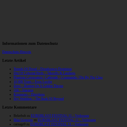
Informationen zum Datenschutz
Datenschutz-Hinweis
Letzte Artikel
Temple Of Dread – Dreadspawn Dominion
Din Of Celestial Birds – Takeoffs & Landings
Phantom Corporation / Catbreath – Commando / Die By The Claw
10,000 Years – Esox Lucifer
Zerre – Rotting On A Golden Throne
Allt – Ataraxia
Knumears – Directions
Dry Wedding – The Back Of Beyond
Letzte Kommentare
Belzebub
zu
EUROBLAST FESTIVAL 11 – Verlosung
Max Gregorio
zu
EUROBLAST FESTIVAL 11 – Verlosung
carnage9
zu
EUROBLAST FESTIVAL 11 – Verlosung