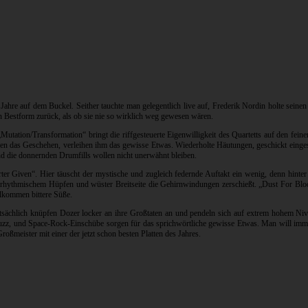
Jahre auf dem Buckel. Seither tauchte man gelegentlich live auf, Frederik Nordin holte sei
 Bestform zurück, als ob sie nie so wirklich weg gewesen wären.
utation/Transformation“ bringt die riffgesteuerte Eigenwilligkeit des Quartetts auf den fei
ichen das Geschehen, verleihen ihm das gewisse Etwas. Wiederholte Häutungen, geschickt einge
nd die donnernden Drumfills wollen nicht unerwähnt bleiben.
er Given“. Hier täuscht der mystische und zugleich federnde Auftakt ein wenig, denn hinter
en rhythmischem Hüpfen und wüster Breitseite die Gehirnwindungen zerschießt. „Dust For Blo
llkommen bittere Süße.
Tatsächlich knüpfen Dozer locker an ihre Großtaten an und pendeln sich auf extrem hohem Nive
Fuzz, und Space-Rock-Einschübe sorgen für das sprichwörtliche gewisse Etwas. Man will imm
ßmeister mit einer der jetzt schon besten Platten des Jahres.