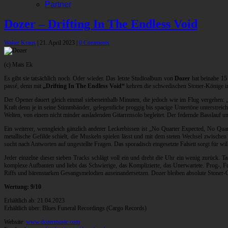
Partner
Dozer – Drifting In The Endless Void
Walter Kraus
|
21. April 2023
|
0 Comments
(c) Mats Ek
Es gibt sie tatsächlich noch. Oder wieder. Das letzte Studioalbum von
Dozer
hat beinahe 15 
passé, denn mit
„Drifting In The Endless Void“
kehren die schwedischen Stoner-Könige in
Der Opener dauert gleich einmal siebeneinhalb Minuten, die jedoch wie im Flug vergehen: „M
Kraft denn je in seine Stimmbänder, gelegentliche proggig bis spacige Untertöne unterstre
Welten, von einem nicht minder ausladenden Gitarrensolo begleitet. Der federnde Basslauf u
Ein weiterer, wenngleich gänzlich anderer Leckerbissen ist „No Quarter Expected, No Quart
metallische Gefilde schielt, die Muskeln spielen lässt und mit dem steten Wechsel zwisch
sucht nach Antworten auf ungestellte Fragen. Das sporadisch eingesetzte Falsett sorgt für wi
Jeder einzelne dieser sieben Tracks schlägt voll ein und dreht die Uhr ein wenig zurück. 
komplexe Aufbauten und liebt das Schwierige, das Komplizierte, das Unerwartete. Prog-, 
Riffs und bärenstarken Gesangsmelodien auseinandersetzen. Dozer bleiben absolute Stoner-Gro
Wertung: 9/10
Erhältlich ab: 21.04.2023
Erhältlich über: Blues Funeral Recordings (Cargo Records)
Website:
www.dozermusic.com