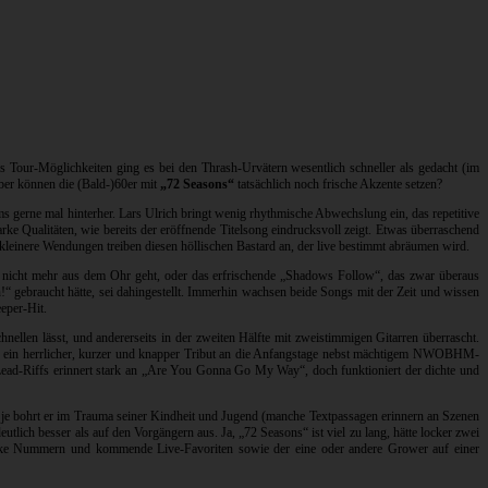
s Tour-Möglichkeiten ging es bei den Thrash-Urvätern wesentlich schneller als gedacht (im
Aber können die (Bald-)60er mit
„72 Seasons“
tatsächlich noch frische Akzente setzen?
s gerne mal hinterher. Lars Ulrich bringt wenig rhythmische Abwechslung ein, das repetitive
ke Qualitäten, wie bereits der eröffnende Titelsong eindrucksvoll zeigt. Etwas überraschend
 kleinere Wendungen treiben diesen höllischen Bastard an, der live bestimmt abräumen wird.
e nicht mehr aus dem Ohr geht, oder das erfrischende „Shadows Follow“, das zwar überaus
 gebraucht hätte, sei dahingestellt. Immerhin wachsen beide Songs mit der Zeit und wissen
eper-Hit.
len lässt, und andererseits in der zweiten Hälfte mit zweistimmigen Gitarren überrascht.
en ein herrlicher, kurzer und knapper Tribut an die Anfangstage nebst mächtigem NWOBHM-
Lead-Riffs erinnert stark an „Are You Gonna Go My Way“, doch funktioniert der dichte und
enn je bohrt er im Trauma seiner Kindheit und Jugend (manche Textpassagen erinnern an Szenen
lich besser als auf den Vorgängern aus. Ja, „72 Seasons“ ist viel zu lang, hätte locker zwei
starke Nummern und kommende Live-Favoriten sowie der eine oder andere Grower auf einer