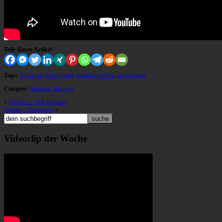
Teile diesen Artikel
Tags:
72 season
,
heavy metal
,
metallica
,
review
,
thrash metal
Category
:
Magazin
,
Reviews
«
Enforced – War Remains
Kanaan – Downpour
»
Videoclip der Woche