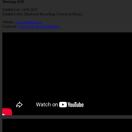
Wertung: 8/10
Erhältlich ab: 14.04.2023
Erhältlich über: Blackened Recordings (Universal Music)
Website:
www.metallica.com
Facebook:
www.facebook.com/Metallica