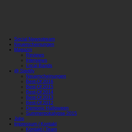
Social Newsstream
Neuerscheinungen
Magazin
Reviews
Interviews
Local Bands
@ Spotify
Neuerscheinungen
Best-Of 2016
Best-Of 2015
Best-Of 2014
Best-Of 2013
Best-Of 2012
Demonic Halloween
Summerpokalypse 2015
Jobs
Impressum / Kontakt
Kontakt / Team