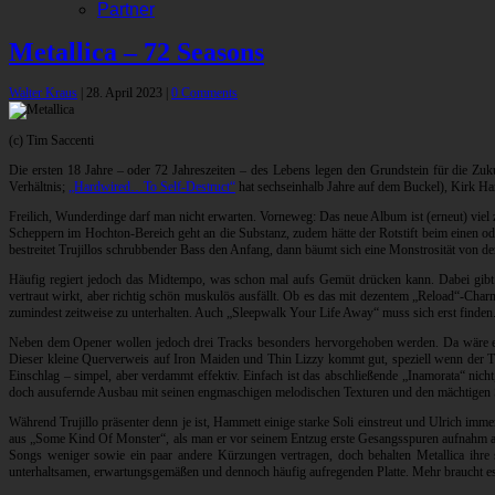
Partner
Metallica – 72 Seasons
Walter Kraus
|
28. April 2023
|
0 Comments
(c) Tim Saccenti
Die ersten 18 Jahre – oder 72 Jahreszeiten – des Lebens legen den Grundstein für die Zu
Verhältnis;
„Hardwired…To Self-Destruct“
hat sechseinhalb Jahre auf dem Buckel), Kirk Ham
Freilich, Wunderdinge darf man nicht erwarten. Vorneweg: Das neue Album ist (erneut) viel 
Scheppern im Hochton-Bereich geht an die Substanz, zudem hätte der Rotstift beim einen ode
bestreitet Trujillos schrubbender Bass den Anfang, dann bäumt sich eine Monstrosität von de
Häufig regiert jedoch das Midtempo, was schon mal aufs Gemüt drücken kann. Dabei gibt 
vertraut wirkt, aber richtig schön muskulös ausfällt. Ob es das mit dezentem „Reload“-Ch
zumindest zeitweise zu unterhalten. Auch „Sleepwalk Your Life Away“ muss sich erst finden. 
Neben dem Opener wollen jedoch drei Tracks besonders hervorgehoben werden. Da wäre eine
Dieser kleine Querverweis auf Iron Maiden und Thin Lizzy kommt gut, speziell wenn der 
Einschlag – simpel, aber verdammt effektiv. Einfach ist das abschließende „Inamorata“ nicht
doch ausufernde Ausbau mit seinen engmaschigen melodischen Texturen und den mächtigen Sc
Während Trujillo präsenter denn je ist, Hammett einige starke Soli einstreut und Ulrich imm
aus „Some Kind Of Monster“, als man er vor seinem Entzug erste Gesangsspuren aufnahm arbeit
Songs weniger sowie ein paar andere Kürzungen vertragen, doch behalten Metallica ihre
unterhaltsamen, erwartungsgemäßen und dennoch häufig aufregenden Platte. Mehr braucht e