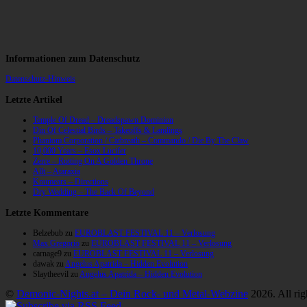
Informationen zum Datenschutz
Datenschutz-Hinweis
Letzte Artikel
Temple Of Dread – Dreadspawn Dominion
Din Of Celestial Birds – Takeoffs & Landings
Phantom Corporation / Catbreath – Commando / Die By The Claw
10,000 Years – Esox Lucifer
Zerre – Rotting On A Golden Throne
Allt – Ataraxia
Knumears – Directions
Dry Wedding – The Back Of Beyond
Letzte Kommentare
Belzebub
zu
EUROBLAST FESTIVAL 11 – Verlosung
Max Gregorio
zu
EUROBLAST FESTIVAL 11 – Verlosung
carnage9
zu
EUROBLAST FESTIVAL 11 – Verlosung
dawak
zu
Angelus Apatrida – Hidden Evolution
Slaytheevil
zu
Angelus Apatrida – Hidden Evolution
©
Demonic-Nights.at – Dein Rock- und Metal-Webzine
2026. All rig