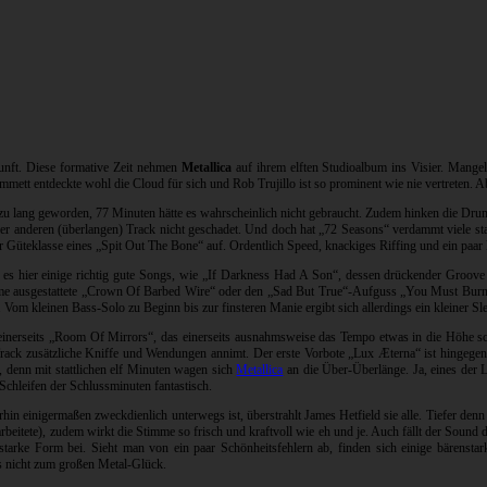
kunft. Diese formative Zeit nehmen
Metallica
auf ihrem elften Studioalbum ins Visier. Mangel
mett entdeckte wohl die Cloud für sich und Rob Trujillo ist so prominent wie nie vertreten. 
zu lang geworden, 77 Minuten hätte es wahrscheinlich nicht gebraucht. Zudem hinken die Drum
r anderen (überlangen) Track nicht geschadet. Und doch hat „72 Seasons“ verdammt viele star
r Güteklasse eines „Spit Out The Bone“ auf. Ordentlich Speed, knackiges Riffing und ein paar
es hier einige richtig gute Songs, wie „If Darkness Had A Son“, dessen drückender Groov
arme ausgestattete „Crown Of Barbed Wire“ oder den „Sad But True“-Aufguss „You Must Burn!“
Vom kleinen Bass-Solo zu Beginn bis zur finsteren Manie ergibt sich allerdings ein kleiner Sle
rseits „Room Of Mirrors“, das einerseits ausnahmsweise das Tempo etwas in die Höhe schnel
Track zusätzliche Kniffe und Wendungen annimt. Der erste Vorbote „Lux Æterna“ ist hingeg
, denn mit stattlichen elf Minuten wagen sich
Metallica
an die Über-Überlänge. Ja, eines der 
hleifen der Schlussminuten fantastisch.
erhin einigermaßen zweckdienlich unterwegs ist, überstrahlt James Hetfield sie alle. Tiefer d
ete), zudem wirkt die Stimme so frisch und kraftvoll wie eh und je. Auch fällt der Sound deut
 starke Form bei. Sieht man von ein paar Schönheitsfehlern ab, finden sich einige bären
s nicht zum großen Metal-Glück.