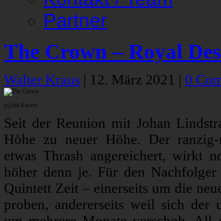
Partner
The Crown – Royal Des
Walter Kraus
|
12. März 2021
|
0 Co
(c) Ida Kucera
Seit der Reunion mit Johan Lindst
Höhe zu neuer Höhe. Der ranzig-
etwas Thrash angereichert, wirkt no
höher denn je. Für den Nachfolge
Quintett Zeit – einerseits um die ne
proben, andererseits weil sich der
um mehrere Monate verschob. All 