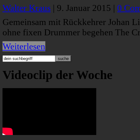
Walter Kraus
|
9. Januar 2015
|
0 Co
Gemeinsam mit Rückkehrer Johan Lin
ohne fixen Drummer begehen The Cro
Weiterlesen
Videoclip der Woche