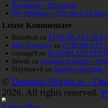
Knumears – Directions
Dry Wedding – The Back Of Bey
Letzte Kommentare
Belzebub
zu
EUROBLAST FESTIV
Max Gregorio
zu
EUROBLAST FE
carnage9
zu
EUROBLAST FESTIV
dawak
zu
Angelus Apatrida – Hid
Slaytheevil
zu
Angelus Apatrida 
©
Demonic-Nights.at – De
2026. All rights reserved.
W