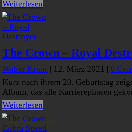
Weiterlesen
The Crown – Royal Destr
Walter Kraus
|
12. März 2021
|
0 Co
Kurz nach ihrem 20. Geburtstag zeig
Album, das alle Karrierephasen geko
Weiterlesen