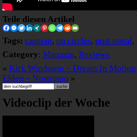
Teile diesen Artikel
Tags:
caspian
,
on circles
,
post metal
,
Category
:
Magazin
,
Reviews
«
Kirk Windstein – Dream In Motion
Elden – Nostromo
»
Videoclip der Woche