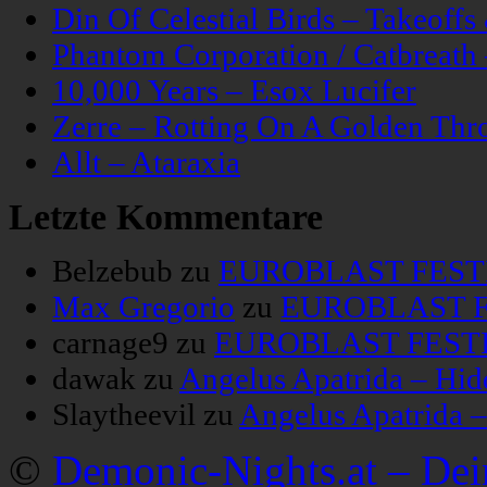
Din Of Celestial Birds – Takeoff
Phantom Corporation / Catbreat
10,000 Years – Esox Lucifer
Zerre – Rotting On A Golden Thr
Allt – Ataraxia
Letzte Kommentare
Belzebub
zu
EUROBLAST FESTIV
Max Gregorio
zu
EUROBLAST FE
carnage9
zu
EUROBLAST FESTIV
dawak
zu
Angelus Apatrida – Hid
Slaytheevil
zu
Angelus Apatrida 
©
Demonic-Nights.at – De