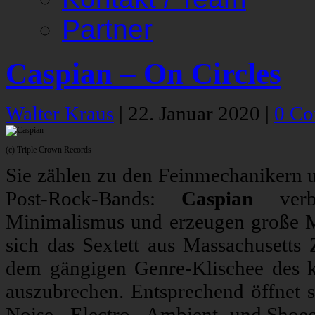
Partner
Caspian – On Circles
Walter Kraus
|
22. Januar 2020
|
0 C
(c) Triple Crown Records
Sie zählen zu den Feinmechanikern u
Post-Rock-Bands:
Caspian
verbi
Minimalismus und erzeugen große Mo
sich das Sextett aus Massachusetts
dem gängigen Genre-Klischee des k
auszubrechen. Entsprechend öffnet 
Noise-, Electro-, Ambient- und Shoe