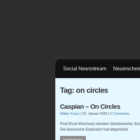
Social Newsstream
Neuerschei
Tag: on circles
Caspian – On Circles
Walter Kraus
|
22. Januar 2020
|
0 Comments
Post-Rock-Klischees werden überbewertet, find
Die klassische Explosion hat abgedankt.
weiterlesen