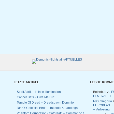
LETZTE ARTIKEL
LETZTE KOMM
Spirit Adrift – Infinite Illumination
Belzebub
zu
E
FESTIVAL 11 –
Cancer Bats – Give Me Dirt
Max Gregorio
z
Temple Of Dread – Dreadspawn Dominion
EUROBLAST F
Din Of Celestial Birds – Takeoffs & Landings
– Verlosung
Phantom Corporation / Catbreath – Commando /