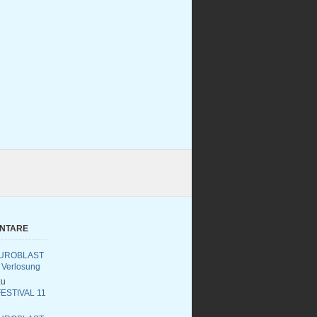
ENTARE
UROBLAST
 Verlosung
u
ESTIVAL 11