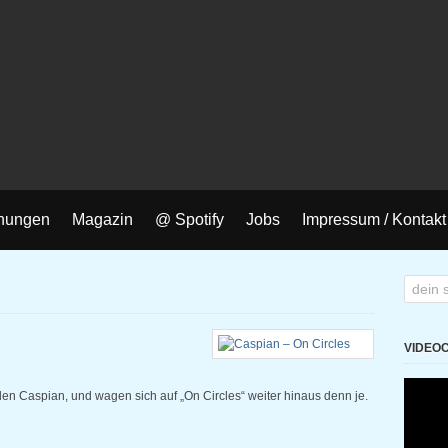
nungen
Magazin
@ Spotify
Jobs
Impressum / Kontakt
VIDEO
en Caspian, und wagen sich auf „On Circles“ weiter hinaus denn je.