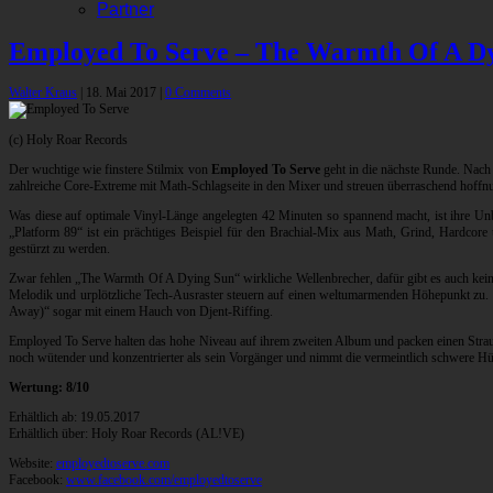
Partner
Employed To Serve – The Warmth Of A D
Walter Kraus
|
18. Mai 2017
|
0 Comments
(c) Holy Roar Records
Der wuchtige wie finstere Stilmix von
Employed To Serve
geht in die nächste Runde. Nach
zahlreiche Core-Extreme mit Math-Schlagseite in den Mixer und streuen überraschend hoffn
Was diese auf optimale Vinyl-Länge angelegten 42 Minuten so spannend macht, ist ihre U
„Platform 89“ ist ein prächtiges Beispiel für den Brachial-Mix aus Math, Grind, Hardco
gestürzt zu werden.
Zwar fehlen „The Warmth Of A Dying Sun“ wirkliche Wellenbrecher, dafür gibt es auch keine 
Melodik und urplötzliche Tech-Ausraster steuern auf einen weltumarmenden Höhepunkt zu. 
Away)“ sogar mit einem Hauch von Djent-Riffing.
Employed To Serve halten das hohe Niveau auf ihrem zweiten Album und packen einen Strauß 
noch wütender und konzentrierter als sein Vorgänger und nimmt die vermeintlich schwere Hür
Wertung: 8/10
Erhältlich ab: 19.05.2017
Erhältlich über: Holy Roar Records (AL!VE)
Website:
employedtoserve.com
Facebook:
www.facebook.com/employedtoserve