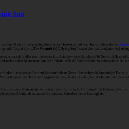
ying Sun
 mehreren Kleinformaten schlug das brachial-chaotische und doch herrlich durchdachte
„Greye
ungsvolle Texte drüber.
„The Warmth Of A Dying Sun“
macht abermals verdammt viel richti
nberechenbarkeit. Selbst nach mehreren Durchläufen wissen Employed To Serve mit ihren pl
re und melodischen Momenten. Aus dem Nichts reißt die Wolkendecke zwischenzeitlich für 
Stinker – eine starke Platte auf konstant hohem Niveau. Im sechseinhalbminütigen Titelsong ru
Wer es hingegen wuchtiger und aggressiver mag, lässt sich von „Void Ambition“ und „Never 
vertrockneter Blumen aus, die – selten aber doch – zarte, hoffnungsvolle Knospen erkennen l
de zweites Album mit erstaunlicher, durchaus beneidenswerter Leichtigkeit.