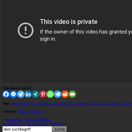
Teile diesen Artikel
Tags:
employed to serve
,
grindcore
,
hardcore punk
,
mathcore
,
review
,
the warmth of a dying
Category
:
Magazin
,
Reviews
«
Mountaineer – Sirens & Slumber
It’s The Lipstick On Your Teeth – Skintrade
»