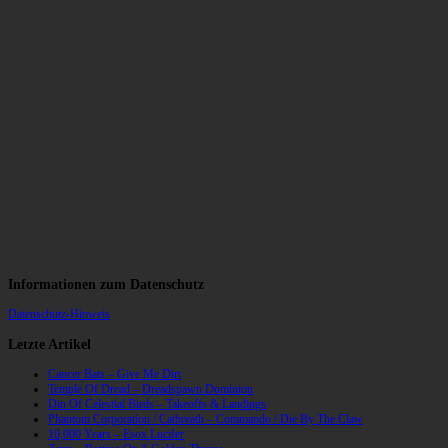
Informationen zum Datenschutz
Datenschutz-Hinweis
Letzte Artikel
Cancer Bats – Give Me Dirt
Temple Of Dread – Dreadspawn Dominion
Din Of Celestial Birds – Takeoffs & Landings
Phantom Corporation / Catbreath – Commando / Die By The Claw
10,000 Years – Esox Lucifer