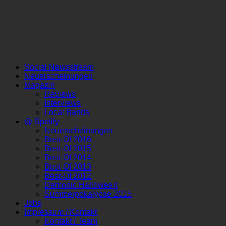
Social Newsstream
Neuerscheinungen
Magazin
Reviews
Interviews
Local Bands
@ Spotify
Neuerscheinungen
Best-Of 2016
Best-Of 2015
Best-Of 2014
Best-Of 2013
Best-Of 2012
Demonic Halloween
Summerpokalypse 2015
Jobs
Impressum / Kontakt
Kontakt / Team