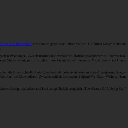
r Than You Remember“
vor ziemlich genau zwei Jahren voll ein. Die Briten packen weiterhin
g.
ötzlichen Wendungen, Zwischensprints und verhaltenen Hoffnungsschimmern zu überraschen.
wenige Momente auf, nur um sogleich von Justine Jones‘ wütenden Vocals wieder ins Chaos
fen die Briten schließlich alle Qualitäten ab. Geschickte Stop-and-Go-Arrangierung, fragile
Falls Far“ die Rübe polieren. Zwischenzeitlich überrascht „I Spend My Days (Wishing Them
assen. Bissig, martialisch und konstant gefährlich, zeigt sich „The Warmth Of A Dying Sun“