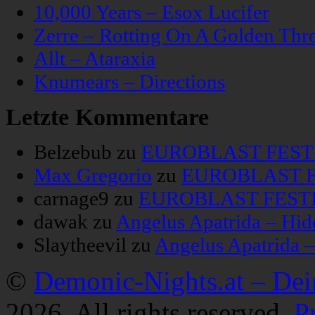
10,000 Years – Esox Lucifer
Zerre – Rotting On A Golden Thr
Allt – Ataraxia
Knumears – Directions
Letzte Kommentare
Belzebub
zu
EUROBLAST FESTIV
Max Gregorio
zu
EUROBLAST FE
carnage9
zu
EUROBLAST FESTIV
dawak
zu
Angelus Apatrida – Hid
Slaytheevil
zu
Angelus Apatrida 
©
Demonic-Nights.at – De
2026. All rights reserved.
P