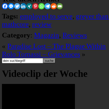
Tags:
employed to serve
,
greyer tha
mathcore
,
review
Category
:
Magazin
,
Reviews
«
Paradise Lost – The Plague Within
Rolo Tomassi – Grievances
»
Videoclip der Woche