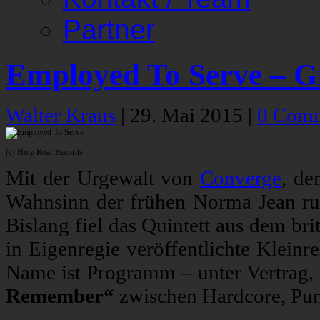
Partner
Employed To Serve – 
Walter Kraus
|
29. Mai 2015
|
0 Com
(c) Holy Roar Records
Mit der Urgewalt von
Converge
, d
Wahnsinn der frühen Norma Jean 
Bislang fiel das Quintett aus dem b
in Eigenregie veröffentlichte Kleinr
Name ist Programm – unter Vertrag,
Remember“
zwischen Hardcore, Punk