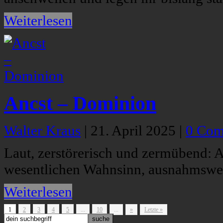
Weiterlesen
Ancst – Dominion
Walter Kraus
|
21. April 2025
|
0 Com
Laut, zerstörerisch und zermübend: A
wesentlichen Wahnsinn, ausnahmswe
Weiterlesen
1
2
3
4
5
...
10
...
»
Letzte »