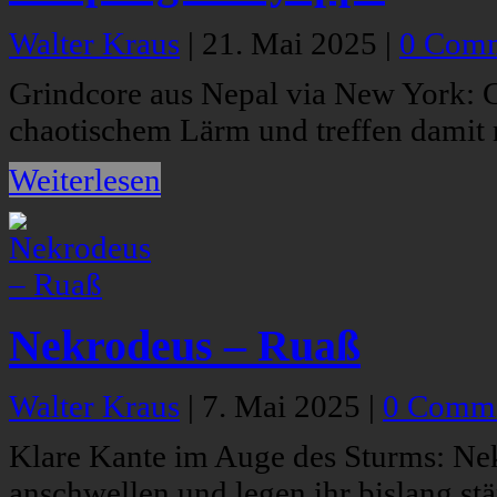
Walter Kraus
|
21. Mai 2025
|
0 Com
Grindcore aus Nepal via New York: C
chaotischem Lärm und treffen damit m
Weiterlesen
Nekrodeus – Ruaß
Walter Kraus
|
7. Mai 2025
|
0 Comm
Klare Kante im Auge des Sturms: Nek
anschwellen und legen ihr bislang st