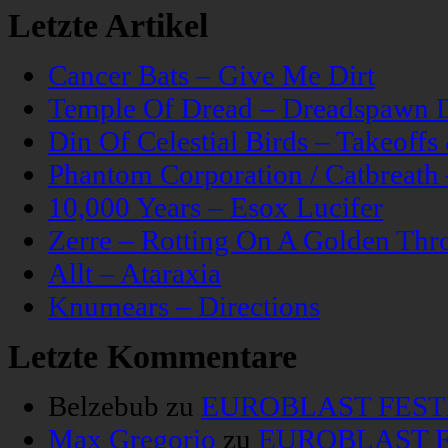
Letzte Artikel
Cancer Bats – Give Me Dirt
Temple Of Dread – Dreadspawn 
Din Of Celestial Birds – Takeoff
Phantom Corporation / Catbreat
10,000 Years – Esox Lucifer
Zerre – Rotting On A Golden Thr
Allt – Ataraxia
Knumears – Directions
Letzte Kommentare
Belzebub
zu
EUROBLAST FESTIV
Max Gregorio
zu
EUROBLAST FE