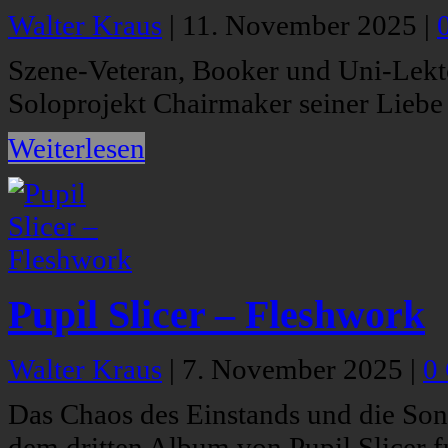
Walter Kraus
|
11. November 2025
|
Szene-Veteran, Booker und Uni-Lekto
Soloprojekt Chairmaker seiner Liebe
Weiterlesen
Pupil Slicer – Fleshwork
Walter Kraus
|
7. November 2025
|
0
Das Chaos des Einstands und die Song
dem dritten Album von Pupil Slicer 