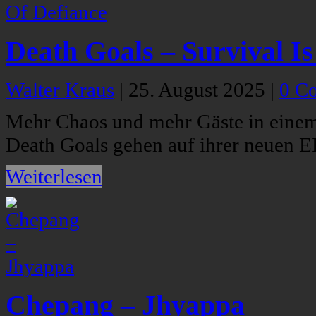
Death Goals – Survival I
Walter Kraus
|
25. August 2025
|
0 C
Mehr Chaos und mehr Gäste in einem 
Death Goals gehen auf ihrer neuen EP
Weiterlesen
Chepang – Jhyappa