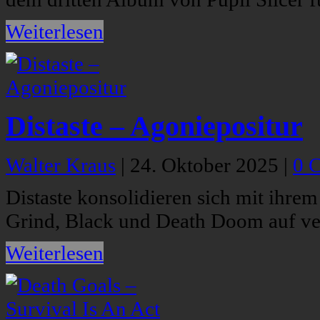
Weiterlesen
Distaste – Agoniepositur
Walter Kraus
|
24. Oktober 2025
|
0 
Distaste konsolidieren sich mit ihr
Grind, Black und Death Doom auf v
Weiterlesen