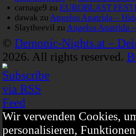
carnage9
zu
EUROBLAST FESTIV
dawak
zu
Angelus Apatrida – Hid
Slaytheevil
zu
Angelus Apatrida 
©
Demonic-Nights.at – De
2026. All rights reserved.
B
Wir verwenden Cookies, um
personalisieren, Funktionen