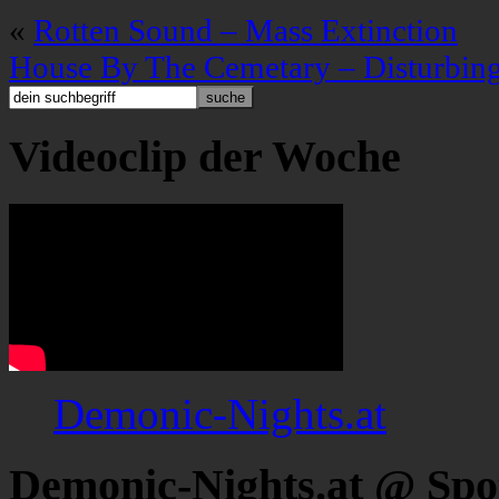
«
Rotten Sound – Mass Extinction
House By The Cemetary – Disturbin
Videoclip der Woche
Demonic-Nights.at
Demonic-Nights.at @ Spo