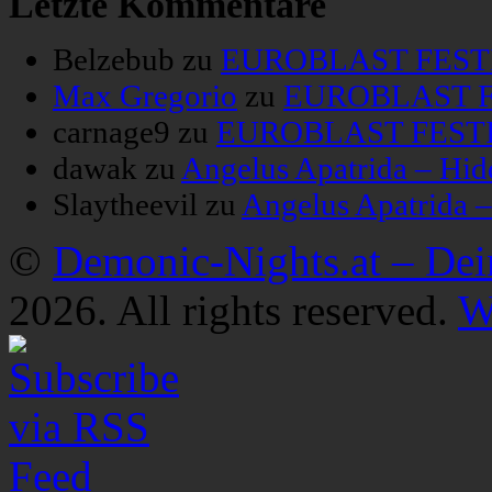
Letzte Kommentare
Belzebub
zu
EUROBLAST FESTIV
Max Gregorio
zu
EUROBLAST FE
carnage9
zu
EUROBLAST FESTIV
dawak
zu
Angelus Apatrida – Hid
Slaytheevil
zu
Angelus Apatrida 
©
Demonic-Nights.at – De
2026. All rights reserved.
W