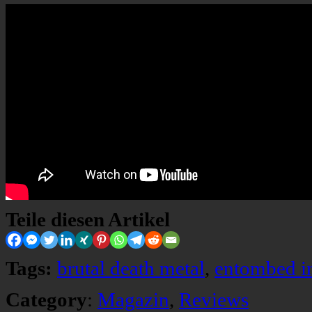
Teile diesen Artikel
Tags:
brutal death metal
,
entombed i
Category
:
Magazin
,
Reviews