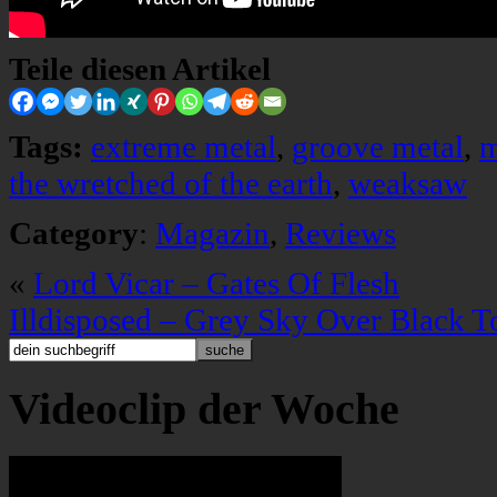
Teile diesen Artikel
Tags:
extreme metal
,
groove metal
,
m
the wretched of the earth
,
weaksaw
Category
:
Magazin
,
Reviews
«
Lord Vicar – Gates Of Flesh
Illdisposed – Grey Sky Over Black 
Videoclip der Woche