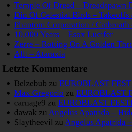
Temple Of Dread – Dreadspawn 
Din Of Celestial Birds – Takeoff
Phantom Corporation / Catbreat
10,000 Years – Esox Lucifer
Zerre – Rotting On A Golden Thr
Allt – Ataraxia
Letzte Kommentare
Belzebub
zu
EUROBLAST FESTIV
Max Gregorio
zu
EUROBLAST FE
carnage9
zu
EUROBLAST FESTIV
dawak
zu
Angelus Apatrida – Hid
Slaytheevil
zu
Angelus Apatrida 