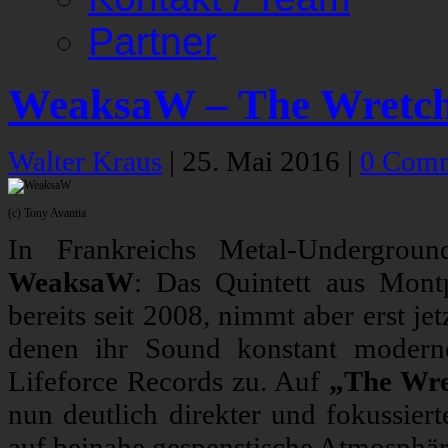
Partner
WeaksaW – The Wretch
Walter Kraus
|
25. Mai 2016
|
0 Com
(c) Tony Avantia
In Frankreichs Metal-Undergroun
WeaksaW
: Das Quintett aus Mont
bereits seit 2008, nimmt aber erst je
denen ihr Sound konstant moderne
Lifeforce Records zu. Auf
„The Wre
nun deutlich direkter und fokussiert
auf beinahe gespenstische Atmosphär