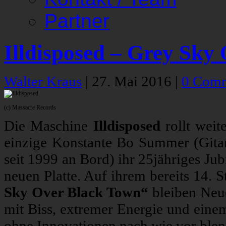
Partner
Illdisposed – Grey Sky
Walter Kraus
|
27. Mai 2016
|
0 Com
(c) Massacre Records
Die Maschine
Illdisposed
rollt weit
einzige Konstante Bo Summer (Gitar
seit 1999 an Bord) ihr 25jähriges Jub
neuen Platte. Auf ihrem bereits 14.
Sky Over Black Town“
bleiben Neu
mit Biss, extremer Energie und eine
ohne Innovationen nach wie vor ble