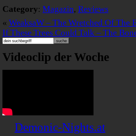
Category
:
Magazin
,
Reviews
«
WeaksaW – The Wretched Of The E
If These Trees Could Talk – The Bo
Videoclip der Woche
Demonic-Nights.at