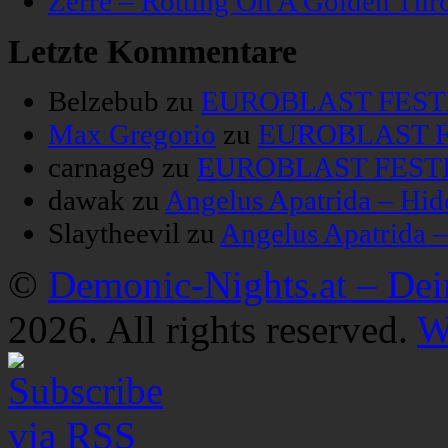
Zerre – Rotting On A Golden Thr
Letzte Kommentare
Belzebub
zu
EUROBLAST FESTIV
Max Gregorio
zu
EUROBLAST FE
carnage9
zu
EUROBLAST FESTIV
dawak
zu
Angelus Apatrida – Hid
Slaytheevil
zu
Angelus Apatrida 
©
Demonic-Nights.at – De
2026. All rights reserved.
W