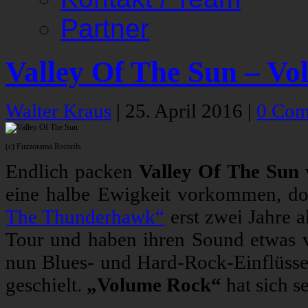
Partner
Valley Of The Sun – V
Walter Kraus
|
25. April 2016
|
0 Com
(c) Fuzzorama Records
Endlich packen
Valley Of The Sun
w
eine halbe Ewigkeit vorkommen, doc
The Thunderhawk“
erst zwei Jahre a
Tour und haben ihren Sound etwas 
nun Blues- und Hard-Rock-Einflüsse 
geschielt.
„Volume Rock“
hat sich s