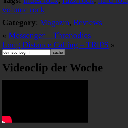
Tags:
blues rock
,
fuzz rock
,
hard roc
volume rock
Category
:
Magazin
,
Reviews
«
Messenger – Threnodies
Long Distance Calling – TRIPS
»
Videoclip der Woche