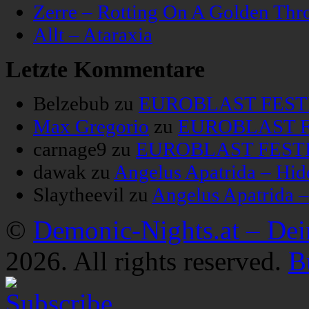
Zerre – Rotting On A Golden Thr
Allt – Ataraxia
Letzte Kommentare
Belzebub
zu
EUROBLAST FESTIV
Max Gregorio
zu
EUROBLAST FE
carnage9
zu
EUROBLAST FESTIV
dawak
zu
Angelus Apatrida – Hid
Slaytheevil
zu
Angelus Apatrida 
©
Demonic-Nights.at – De
2026. All rights reserved.
B