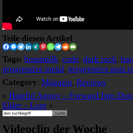
Teile diesen Artikel
Tags:
beastmilk
,
code
,
dark rock
,
har
progressive metal
,
progressive post r
Category
:
Magazin
,
Reviews
«
Hateful Agony – Forward Into Do
Elder – Lore
»
Videoclip der Woche