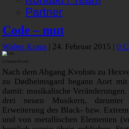
Partner
Code – mut
Walter Kraus
|
24. Februar 2015
|
0 
(c) Agonia Records
Nach dem Abgang Kvohsts zu Hexve
zu Dødheimsgard begann Aort mi
damit: musikalische Veränderungen.
drei neuen Musikern, darunter
Erweiterung des Black- bzw. Extrem
und von metallischen Elementen (v
herzlich wenig übrig geblieben. Stat