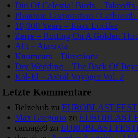
Din Of Celestial Birds – Takeoff
Phantom Corporation / Catbreat
10,000 Years – Esox Lucifer
Zerre – Rotting On A Golden Thr
Allt – Ataraxia
Knumears – Directions
Dry Wedding – The Back Of Bey
Kal-El – Astral Voyager Vol. 2
Letzte Kommentare
Belzebub
zu
EUROBLAST FESTIV
Max Gregorio
zu
EUROBLAST FE
carnage9
zu
EUROBLAST FESTIV
dawak
zu
Angelus Apatrida – Hid