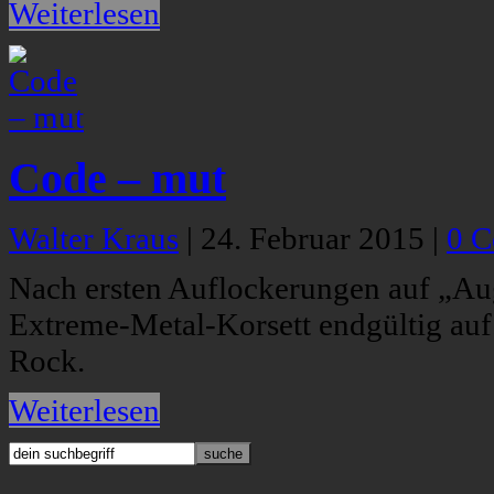
Weiterlesen
Code – mut
Walter Kraus
|
24. Februar 2015
|
0 
Nach ersten Auflockerungen auf „Au
Extreme-Metal-Korsett endgültig auf. 
Rock.
Weiterlesen