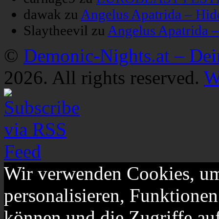
dawak
zu
Angelus Apatrida – Hid
Slaytheevil
zu
Angelus Apatrida 
©
Demonic-Nights.at – De
2026. All rights reserved.
W
Wir verwenden Cookies, um
personalisieren, Funktionen
können und die Zugriffe au