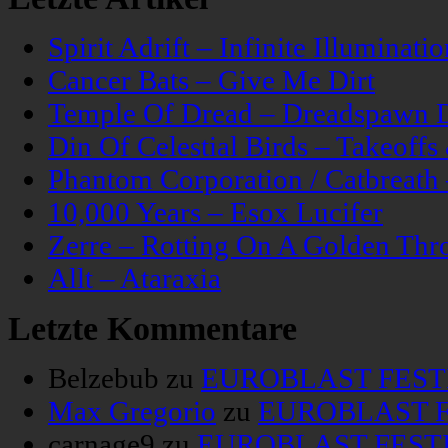
Spirit Adrift – Infinite Illuminatio
Cancer Bats – Give Me Dirt
Temple Of Dread – Dreadspawn 
Din Of Celestial Birds – Takeoff
Phantom Corporation / Catbreat
10,000 Years – Esox Lucifer
Zerre – Rotting On A Golden Thr
Allt – Ataraxia
Letzte Kommentare
Belzebub
zu
EUROBLAST FESTIV
Max Gregorio
zu
EUROBLAST FE
carnage9
zu
EUROBLAST FESTIV