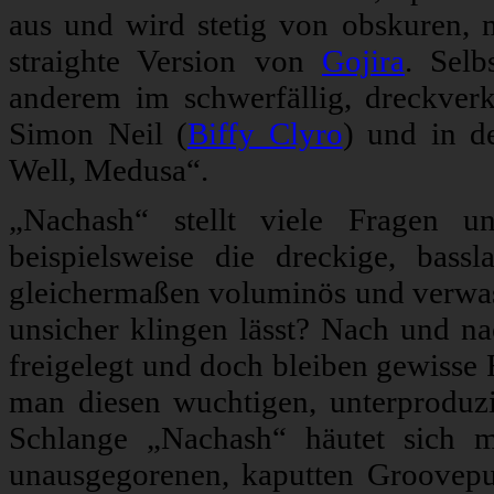
aus und wird stetig von obskuren, 
straighte Version von
Gojira
. Selb
anderem im schwerfällig, dreckverk
Simon Neil (
Biffy Clyro
) und in d
Well, Medusa“.
„Nachash“ stellt viele Fragen u
beispielsweise die dreckige, bassl
gleichermaßen voluminös und verwasc
unsicher klingen lässt? Nach und n
freigelegt und doch bleiben gewisse 
man diesen wuchtigen, unterproduzi
Schlange „Nachash“ häutet sich m
unausgegorenen, kaputten Groovepu