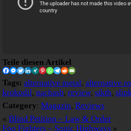
Teile diesen Artikel
Tags:
alternative metal
,
alternative r
krokodil
,
nachash
,
review
,
sikth
,
slip
Category
:
Magazin
,
Reviews
«
Blind Petition – Law & Order
Foo Fighters – Sonic Highways
»