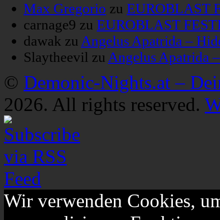
Max Gregorio
zu
EUROBLAST FE
carnage9
zu
EUROBLAST FESTIV
dawak
zu
Angelus Apatrida – Hid
Slaytheevil
zu
Angelus Apatrida 
©
Demonic-Nights.at – De
2026. All rights reserved.
W
Wir verwenden Cookies, um