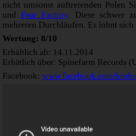
nicht umsonst auftretenden Polen 
und
Fear Factory
. Diese schwer zu
mehreren Durchläufen. Es lohnt sich
Wertung: 8/10
Erhältlich ab: 14.11.2014
Erhätlich über: Spinefarm Records (
Facebook:
www.facebook.com/kroko