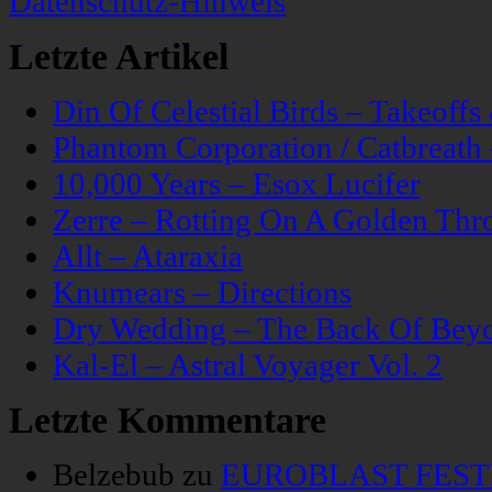
Datenschutz-Hinweis
Letzte Artikel
Din Of Celestial Birds – Takeoff
Phantom Corporation / Catbreat
10,000 Years – Esox Lucifer
Zerre – Rotting On A Golden Thr
Allt – Ataraxia
Knumears – Directions
Dry Wedding – The Back Of Bey
Kal-El – Astral Voyager Vol. 2
Letzte Kommentare
Belzebub
zu
EUROBLAST FESTIV