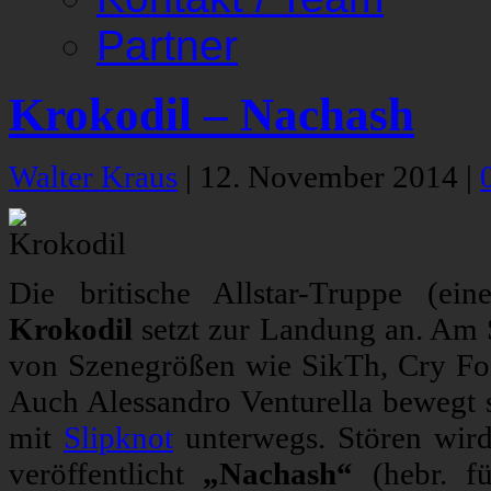
Partner
Krokodil – Nachash
Walter Kraus
|
12. November 2014
|
Die britische Allstar-Truppe (ei
Krokodil
setzt zur Landung an. Am S
von Szenegrößen wie SikTh, Cry For
Auch Alessandro Venturella bewegt si
mit
Slipknot
unterwegs. Stören wird
veröffentlicht
„Nachash“
(hebr. fü