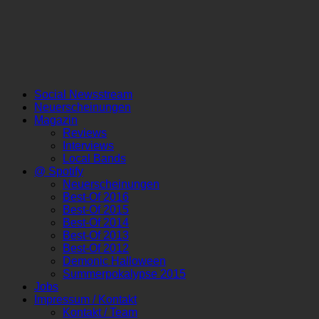
Social Newsstream
Neuerscheinungen
Magazin
Reviews
Interviews
Local Bands
@ Spotify
Neuerscheinungen
Best-Of 2016
Best-Of 2015
Best-Of 2014
Best-Of 2013
Best-Of 2012
Demonic Halloween
Summerpokalypse 2015
Jobs
Impressum / Kontakt
Kontakt / Team