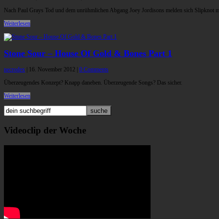
Nach Paul Grays Tod und dem unrühmlichen Abgang Joey Jordisons melden sich Slipknot mit
Weiterlesen
Stone Sour – House Of Gold & Bones Part 1
necrodex
|
16. November 2012
|
0 Comments
Überzeugendes Konzept? Knapp daneben. Überzeugende Songs? Das sicher.
Weiterlesen
Videoclip der Woche