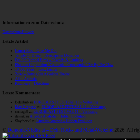
Informationen zum Datenschutz
Datenschutz-Hinweis
Letzte Artikel
Cancer Bats – Give Me Dirt
Temple Of Dread – Dreadspawn Dominion
Din Of Celestial Birds – Takeoffs & Landings
Phantom Corporation / Catbreath – Commando / Die By The Claw
10,000 Years – Esox Lucifer
Zerre – Rotting On A Golden Throne
Allt – Ataraxia
Knumears – Directions
Letzte Kommentare
Belzebub
zu
EUROBLAST FESTIVAL 11 – Verlosung
Max Gregorio
zu
EUROBLAST FESTIVAL 11 – Verlosung
carnage9
zu
EUROBLAST FESTIVAL 11 – Verlosung
dawak
zu
Angelus Apatrida – Hidden Evolution
Slaytheevil
zu
Angelus Apatrida – Hidden Evolution
©
Demonic-Nights.at – Dein Rock- und Metal-Webzine
2026. All rig