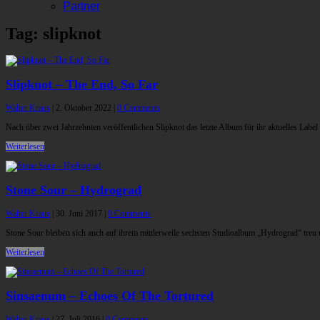
Partner
Tag: slipknot
Slipknot – The End, So Far
Walter Kraus
|
2. Oktober 2022
|
0 Comments
Nach über zwei Jahrzehnten veröffentlichen Slipknot das letzte Album für ihr aktuelles Lab
Weiterlesen
Stone Sour – Hydrograd
Walter Kraus
|
30. Juni 2017
|
0 Comments
Stone Sour bleiben sich auch auf ihrem mittlerweile sechsten Studioalbum „Hydrograd“ treu u
Weiterlesen
Sinsaenum – Echoes Of The Tortured
Walter Kraus
|
27. Juli 2016
|
0 Comments