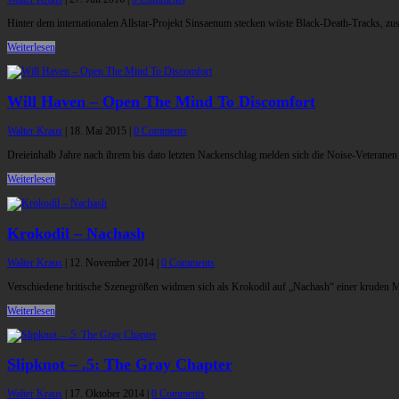
Hinter dem internationalen Allstar-Projekt Sinsaenum stecken wüste Black-Death-Tracks, z
Weiterlesen
Will Haven – Open The Mind To Discomfort
Walter Kraus
|
18. Mai 2015
|
0 Comments
Dreieinhalb Jahre nach ihrem bis dato letzten Nackenschlag melden sich die Noise-Veteran
Weiterlesen
Krokodil – Nachash
Walter Kraus
|
12. November 2014
|
0 Comments
Verschiedene britische Szenegrößen widmen sich als Krokodil auf „Nachash“ einer kruden
Weiterlesen
Slipknot – .5: The Gray Chapter
Walter Kraus
|
17. Oktober 2014
|
0 Comments