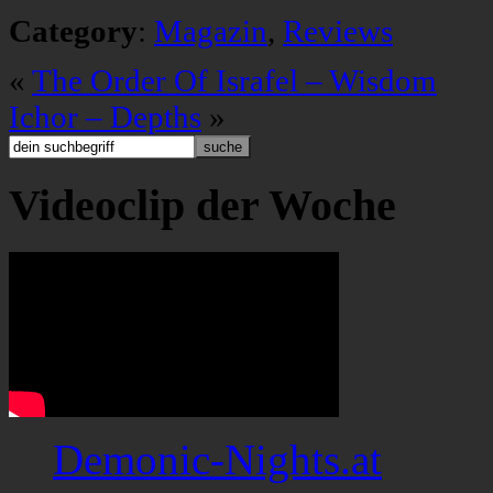
Category
:
Magazin
,
Reviews
«
The Order Of Israfel – Wisdom
Ichor – Depths
»
Videoclip der Woche
Demonic-Nights.at