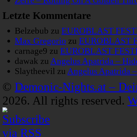
Zerre – Rotting On A Golden Thr
Letzte Kommentare
Belzebub
zu
EUROBLAST FESTIV
Max Gregorio
zu
EUROBLAST FE
carnage9
zu
EUROBLAST FESTIV
dawak
zu
Angelus Apatrida – Hid
Slaytheevil
zu
Angelus Apatrida 
©
Demonic-Nights.at – De
2026. All rights reserved.
W