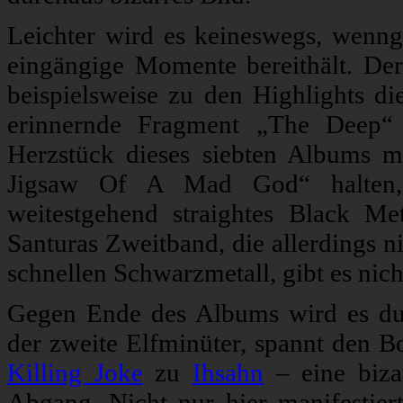
Leichter wird es keineswegs, wenn
eingängige Momente bereithält. Der
beispielsweise zu den Highlights di
erinnernde Fragment „The Deep“ m
Herzstück dieses siebten Albums m
Jigsaw Of A Mad God“ halten, e
weitestgehend straightes Black M
Santuras Zweitband, die allerdings n
schnellen Schwarzmetall, gibt es nic
Gegen Ende des Albums wird es dur
der zweite Elfminüter, spannt den
Killing Joke
zu
Ihsahn
– eine biza
Abgang. Nicht nur hier manifestier