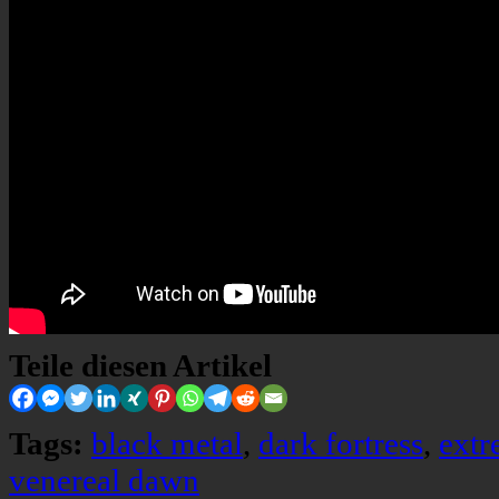
Teile diesen Artikel
Tags:
black metal
,
dark fortress
,
extr
venereal dawn