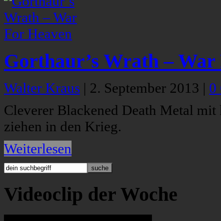
Gorthaur’s Wrath – War
Walter Kraus
|
2. September 2013
|
0
Cleverer Blackened Death Metal mit 
ziehen in den Krieg.
Weiterlesen
Videoclip der Woche