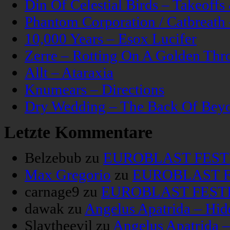
Din Of Celestial Birds – Takeoff
Phantom Corporation / Catbreat
10,000 Years – Esox Lucifer
Zerre – Rotting On A Golden Thr
Allt – Ataraxia
Knumears – Directions
Dry Wedding – The Back Of Bey
Letzte Kommentare
Belzebub
zu
EUROBLAST FESTIV
Max Gregorio
zu
EUROBLAST FE
carnage9
zu
EUROBLAST FESTIV
dawak
zu
Angelus Apatrida – Hid
Slaytheevil
zu
Angelus Apatrida 