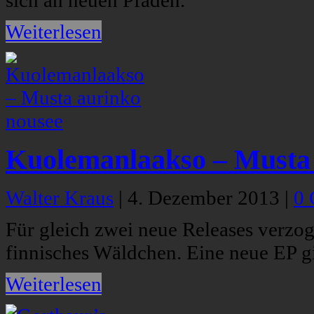
sich an neuen Pfaden.
Weiterlesen
Kuolemanlaakso – Musta 
Walter Kraus
|
4. Dezember 2013
|
0
Für gleich zwei neue Releases verzo
finnisches Wäldchen. Eine neue EP gibt
Weiterlesen