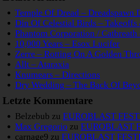
Temple Of Dread – Dreadspawn 
Din Of Celestial Birds – Takeoff
Phantom Corporation / Catbreat
10,000 Years – Esox Lucifer
Zerre – Rotting On A Golden Thr
Allt – Ataraxia
Knumears – Directions
Dry Wedding – The Back Of Bey
Letzte Kommentare
Belzebub
zu
EUROBLAST FESTIV
Max Gregorio
zu
EUROBLAST FE
carnage9
zu
EUROBLAST FESTIV