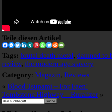
Teile diesen Artikel
Tags:
brutal death metal
,
damned to 
review
,
the modern age slavery
Category
:
Magazin
,
Reviews
«
Blood Tsunami – For Faen!
Tombstone Highway – Ruralizer
»