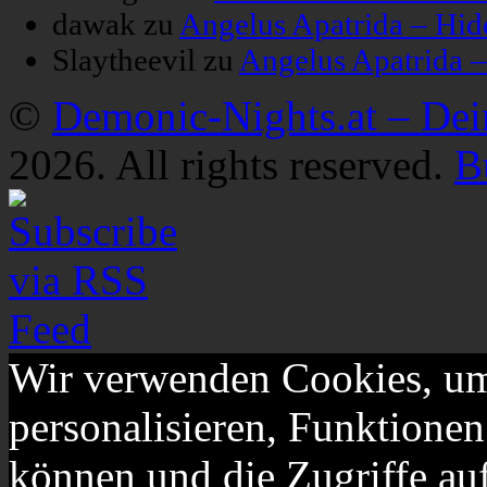
dawak
zu
Angelus Apatrida – Hid
Slaytheevil
zu
Angelus Apatrida 
©
Demonic-Nights.at – De
2026. All rights reserved.
B
Wir verwenden Cookies, um
personalisieren, Funktionen
können und die Zugriffe au