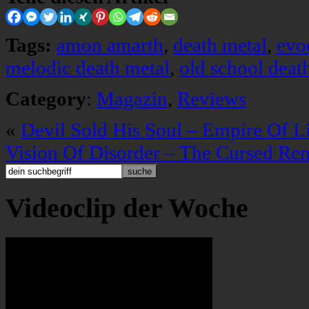
Tags:
amon amarth
,
death metal
,
evo
melodic death metal
,
old school deat
Category
:
Magazin
,
Reviews
«
Devil Sold His Soul – Empire Of L
Vision Of Disorder – The Cursed Re
Videoclip der Woche