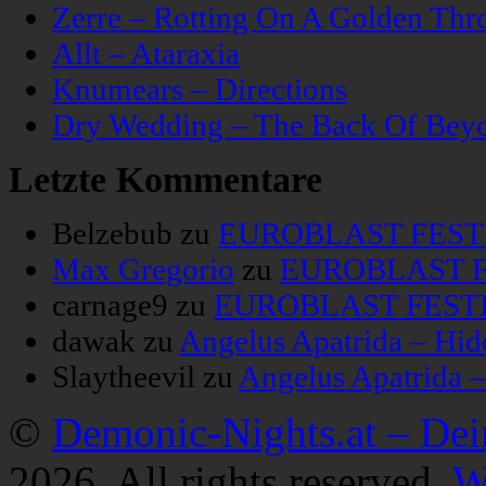
Zerre – Rotting On A Golden Thr
Allt – Ataraxia
Knumears – Directions
Dry Wedding – The Back Of Bey
Letzte Kommentare
Belzebub
zu
EUROBLAST FESTIV
Max Gregorio
zu
EUROBLAST FE
carnage9
zu
EUROBLAST FESTIV
dawak
zu
Angelus Apatrida – Hid
Slaytheevil
zu
Angelus Apatrida 
©
Demonic-Nights.at – De
2026. All rights reserved.
W