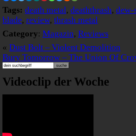
Tags:
death metal
,
deaththrash
,
dew-
blade
,
review
,
thrash metal
Category
:
Magazin
,
Reviews
«
Dust Bolt – Violent Demolition
Bury Tomorrow – The Union Of Cro
Videoclip der Woche