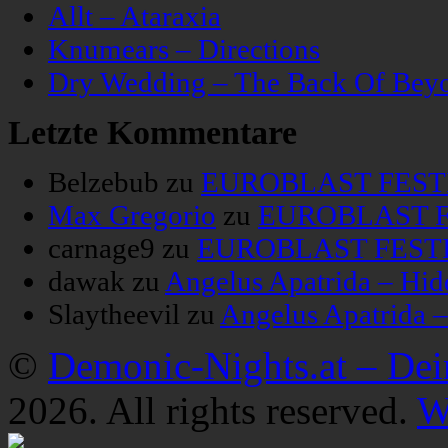
Allt – Ataraxia
Knumears – Directions
Dry Wedding – The Back Of Bey
Letzte Kommentare
Belzebub
zu
EUROBLAST FESTIV
Max Gregorio
zu
EUROBLAST FE
carnage9
zu
EUROBLAST FESTIV
dawak
zu
Angelus Apatrida – Hid
Slaytheevil
zu
Angelus Apatrida 
©
Demonic-Nights.at – De
2026. All rights reserved.
W