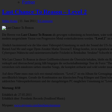
Partner
Last Chance To Reason – Level 2
Walter Kraus
|
11. Juni 2011
|
0 Comments
Die Herren von
Last Chance To Reason
als gewogen wahnsinnig zu bezeichnen, wäre wohl d
modern ausgerichtete Vision von Progressive Metal weiterkultivieren werden.
“Level 2″
ist 
Ähnlich faszinierend wie die Idee einer Videospiel-Umsetzung ist auch der Sound der US-A
Buried And Me und sogar Djent-Ansätze Marke TesseracT. Klingt konfus, ist es irgendwie
Cyberspace-Wahnwitz und rasiermesserscharfer Frickelei in Reinkultur. Struktur? Schwebt irge
Wie Last Chance To Reason in dieser Griffbrettwichserei die Übersicht behalten, bleibt ein 
verkopft und überraschend jazzig fällt hingegen die sechseinhalbminütige Tour de Force “T
verstecken sich mindesten sieben einzelne Songs, die komplett zerhackt und wild wieder z
Auf diese Platte muss man sich erst einmal einlassen. “Level 2″ ist ein Album für Grenzgäng
unwillkürlich hängen. Gerade die Kombination aus klassischen Prog-Klängen und Djent’scher 
zahlreichen Videospielreferenzen und der dazugehörigen PC-tauglichen Umsetzung ist “Level
Wertung: 8/10
Erhältlich ab: 27.05.2011
Erhältlich über: Prosthetic Records (Soulfood Music)
Myspace:
www.myspace.com/lastchancetoreason