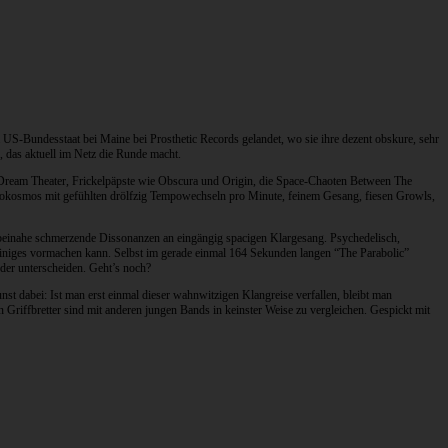
 US-Bundesstaat bei Maine bei Prosthetic Records gelandet, wo sie ihre dezent obskure, sehr
, das aktuell im Netz die Runde macht.
 Dream Theater, Frickelpäpste wie Obscura und Origin, die Space-Chaoten Between The
okosmos mit gefühlten drölfzig Tempowechseln pro Minute, feinem Gesang, fiesen Growls,
iht beinahe schmerzende Dissonanzen an eingängig spacigen Klargesang. Psychedelisch,
 einiges vormachen kann. Selbst im gerade einmal 164 Sekunden langen “The Parabolic”
der unterscheiden. Geht’s noch?
st dabei: Ist man erst einmal dieser wahnwitzigen Klangreise verfallen, bleibt man
Griffbretter sind mit anderen jungen Bands in keinster Weise zu vergleichen. Gespickt mit