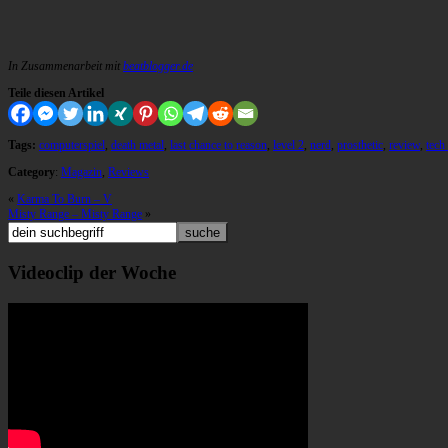
In Zusammenarbeit mit
beatblogger.de
Teile diesen Artikel
Tags:
computerspiel
,
death metal
,
last chance to reason
,
level 2
,
nerd
,
prosthetic
,
review
,
tech
Category
:
Magazin
,
Reviews
«
Karma To Burn – V
Misty Range – Misty Range
»
Videoclip der Woche