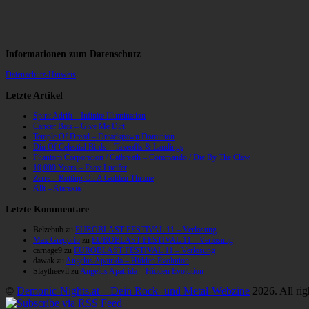
Informationen zum Datenschutz
Datenschutz-Hinweis
Letzte Artikel
Spirit Adrift – Infinite Illumination
Cancer Bats – Give Me Dirt
Temple Of Dread – Dreadspawn Dominion
Din Of Celestial Birds – Takeoffs & Landings
Phantom Corporation / Catbreath – Commando / Die By The Claw
10,000 Years – Esox Lucifer
Zerre – Rotting On A Golden Throne
Allt – Ataraxia
Letzte Kommentare
Belzebub
zu
EUROBLAST FESTIVAL 11 – Verlosung
Max Gregorio
zu
EUROBLAST FESTIVAL 11 – Verlosung
carnage9
zu
EUROBLAST FESTIVAL 11 – Verlosung
dawak
zu
Angelus Apatrida – Hidden Evolution
Slaytheevil
zu
Angelus Apatrida – Hidden Evolution
©
Demonic-Nights.at – Dein Rock- und Metal-Webzine
2026. All rig