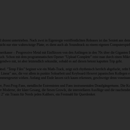
ezent untertrieben. Nach zwei in Eigenregie veröffentlichten Releases ist das Sextett aus dem
nicht nur eine wahnwitzige Platte, es dient auch als Soundtrack zu einem eigenen Computerspiel
merikaner – Progressive Metal mit Einflüssen von den Anfängen in den 70s über die Giganten
 auch. Schon mit dem programmatischen Opener “Upload Complete” reist man durch einen Mikr
ndwo mit, ist aber letztendlich sekundär, sobald es auf diesen betont kaputten Trip geht.
Rätsel. “Temp Files” beginnt wie ein Math-Track, zeigt sich rhythmisch herrlich abgefuckt, re
he Linear” aus, die vor allem in punkto Soloarbeit und Keyboard-Hexerei japanischen Kollegen
usammengesetzt wirken. Anfang und Ende lassen sich kaum erkennen, geschweige denn voneinan
er, Post-Prog-Fans, metallische Extremisten und Fans instrumentalen Draufgängertums. Die Kun
Moderne, der klare Gesang, die fiesen Growls, die interstellaren Ausflüge und die rauchenden 
 2″ ein Traum für Nerds jeden Kalibers, ein Festmahl für Querdenker.