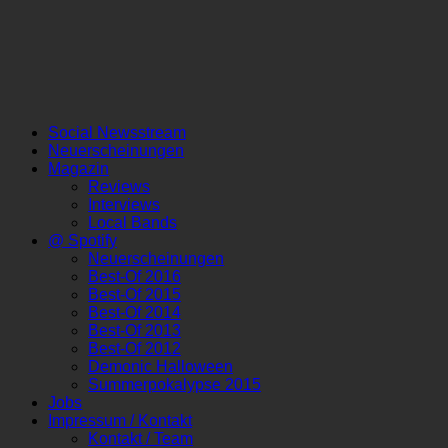
Social Newsstream
Neuerscheinungen
Magazin
Reviews
Interviews
Local Bands
@ Spotify
Neuerscheinungen
Best-Of 2016
Best-Of 2015
Best-Of 2014
Best-Of 2013
Best-Of 2012
Demonic Halloween
Summerpokalypse 2015
Jobs
Impressum / Kontakt
Kontakt / Team