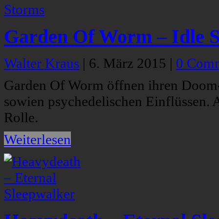
Garden Of Worm – Idle 
Walter Kraus
|
6. März 2015
|
0 Com
Garden Of Worm öffnen ihren Doom-
sowien psychedelischen Einflüssen. A
Rolle.
Weiterlesen