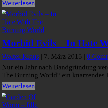
Weiterlesen
Morbid Evils – In Hate 
Walter Kraus
|
7. März 2015
|
0 Com
Nur ein Jahr nach Bandgründung verö
The Burning World“ ein knarzendes
Weiterlesen