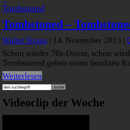
Tombstoned – Tombstone
Walter Kraus
|
14. November 2013
|
Schon wieder 70s-Doom, schon wieder
Tombstoned geben einen feuchten Ke
Weiterlesen
Videoclip der Woche