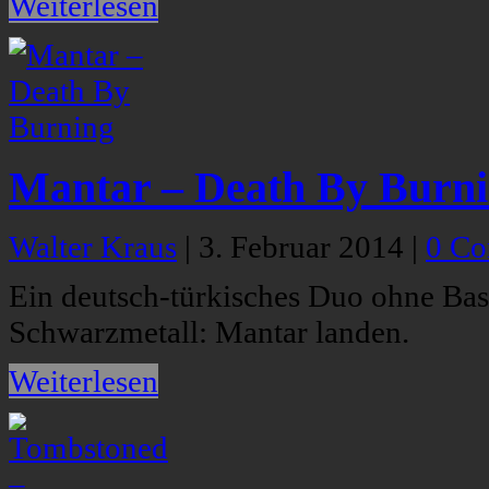
Weiterlesen
Mantar – Death By Burn
Walter Kraus
|
3. Februar 2014
|
0 C
Ein deutsch-türkisches Duo ohne Ba
Schwarzmetall: Mantar landen.
Weiterlesen