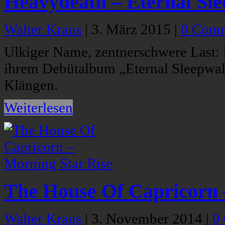
Heavydeath – Eternal Sl
Walter Kraus
|
3. März 2015
|
0 Com
Ulkiger Name, zentnerschwere Last
ihrem Debütalbum „Eternal Sleepwa
Klängen.
Weiterlesen
The House Of Capricorn 
Walter Kraus
|
3. November 2014
|
0