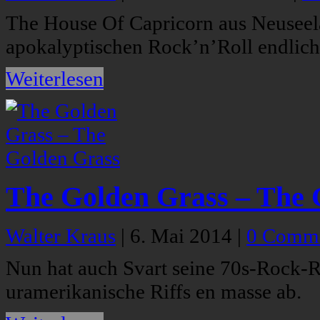
The House Of Capricorn aus Neuseela
apokalyptischen Rock’n’Roll endlich
Weiterlesen
The Golden Grass – The 
Walter Kraus
|
6. Mai 2014
|
0 Comm
Nun hat auch Svart seine 70s-Rock-
uramerikanische Riffs en masse ab.