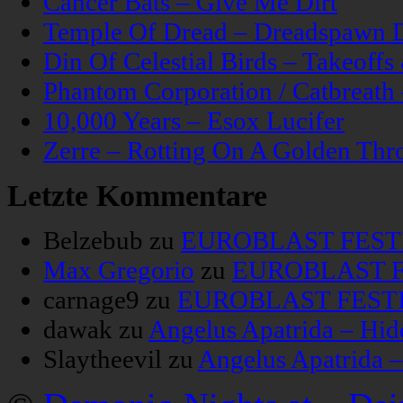
Cancer Bats – Give Me Dirt
Temple Of Dread – Dreadspawn 
Din Of Celestial Birds – Takeoff
Phantom Corporation / Catbreat
10,000 Years – Esox Lucifer
Zerre – Rotting On A Golden Thr
Letzte Kommentare
Belzebub
zu
EUROBLAST FESTIV
Max Gregorio
zu
EUROBLAST FE
carnage9
zu
EUROBLAST FESTIV
dawak
zu
Angelus Apatrida – Hid
Slaytheevil
zu
Angelus Apatrida 