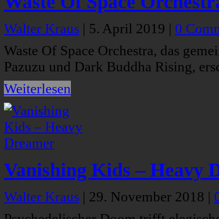
Waste Of Space Orchestra
Walter Kraus
|
5. April 2019
|
0 Comm
Waste Of Space Orchestra, das geme
Pazuzu und Dark Buddha Rising, ersch
Weiterlesen
Vanishing Kids – Heavy 
Walter Kraus
|
29. November 2018
|
Psychedelischer Doom trifft elegisch