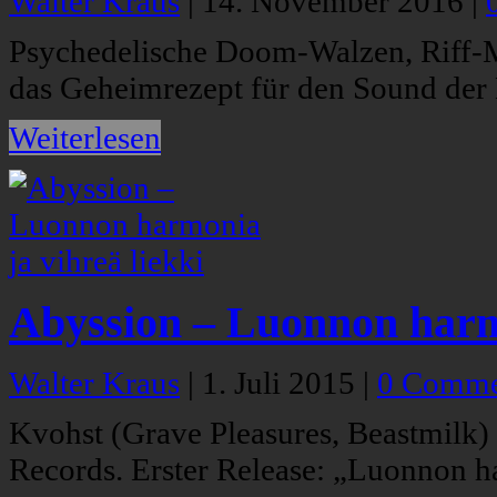
Walter Kraus
|
14. November 2016
|
Psychedelische Doom-Walzen, Riff-Mi
das Geheimrezept für den Sound de
Weiterlesen
Abyssion – Luonnon harmo
Walter Kraus
|
1. Juli 2015
|
0 Comme
Kvohst (Grave Pleasures, Beastmilk) 
Records. Erster Release: „Luonnon ha