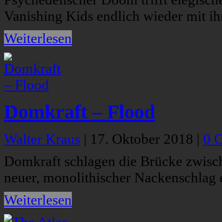
Vanishing Kids endlich wieder mit ihr
Weiterlesen
Domkraft – Flood
Walter Kraus
|
17. Oktober 2018
|
0 
Domkraft schlagen die Brücke zwisch
neuer, monolithischer Nackenschlag e
Weiterlesen