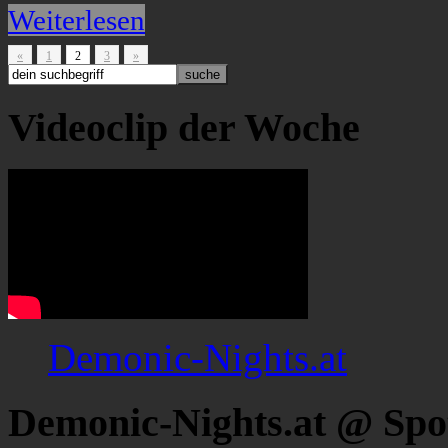
Weiterlesen
«
1
2
3
»
Videoclip der Woche
Demonic-Nights.at
Demonic-Nights.at @ Spo