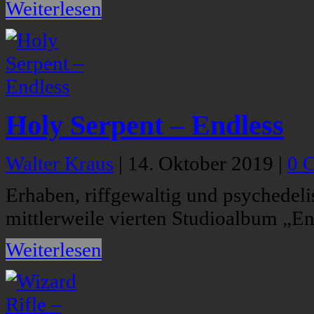
Weiterlesen
Holy Serpent – Endless
Walter Kraus
|
14. Oktober 2019
|
0 
Erhaben, riffgewaltig und psychedeli
mittlerweile vierten Studioalbum „En
Weiterlesen