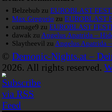
Belzebub
zu
EUROBLAST FESTIV
Max Gregorio
zu
EUROBLAST FE
carnage9
zu
EUROBLAST FESTIV
dawak
zu
Angelus Apatrida – Hid
Slaytheevil
zu
Angelus Apatrida 
©
Demonic-Nights.at – De
2026. All rights reserved.
W