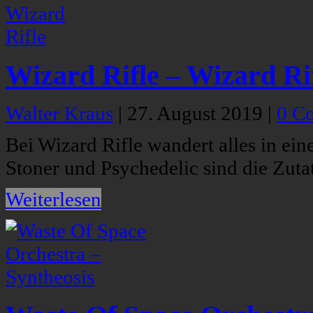
Wizard Rifle – Wizard Ri
Walter Kraus
|
27. August 2019
|
0 C
Bei Wizard Rifle wandert alles in ei
Stoner und Psychedelic sind die Zutat
Weiterlesen