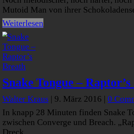
Mutoid Man von ihrer Schokoladensei
Weiterlesen
Snake Tongue – Raptor’s
Walter Kraus
|
9. März 2016
|
0 Com
In knapp 28 Minuten finden Snake T
zwischen Converge und Breach. „Rapt
Dreck.