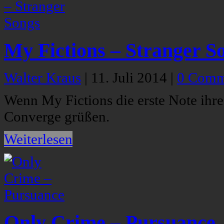
My Fictions – Stranger S
Walter Kraus
|
11. Juli 2014
|
0 Comm
Wenn My Fictions die erste Note ihr
Converge grüßen.
Weiterlesen
Only Crime – Pursuance