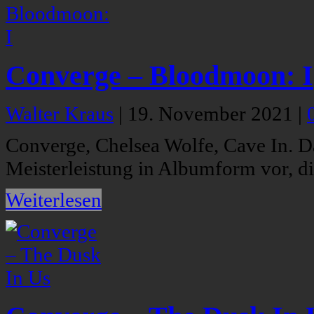
Converge – Bloodmoon: I
Walter Kraus
|
19. November 2021
|
Converge, Chelsea Wolfe, Cave In. Da
Meisterleistung in Albumform vor, d
Weiterlesen