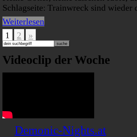
Schlagseite: Trainwreck sind wieder 
Weiterlesen
1
2
»
Videoclip der Woche
Demonic-Nights.at