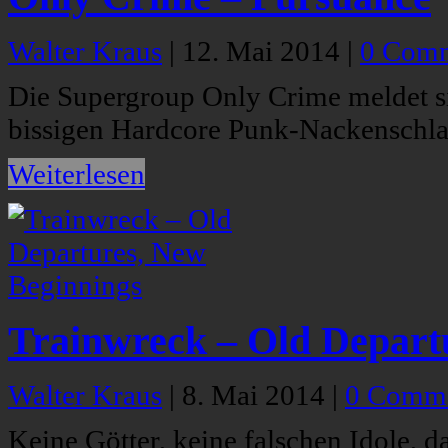
Walter Kraus
|
12. Mai 2014
|
0 Com
Die Supergroup Only Crime meldet s
bissigen Hardcore Punk-Nackenschla
Weiterlesen
Trainwreck – Old Depart
Walter Kraus
|
8. Mai 2014
|
0 Comm
Keine Götter, keine falschen Idole, d