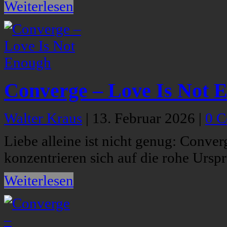
Weiterlesen
Converge – Love Is Not 
Walter Kraus
|
13. Februar 2026
|
0 
Liebe alleine ist nicht genug: Conver
konzentrieren sich auf die rohe Urspr
Weiterlesen