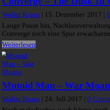
Converge – The Dusk In 
Walter Kraus
|
15. Dezember 2017
|
Lange Pause hin, Nachlassverwaltun
Converge noch eine Spur erwachsene
Weiterlesen
Mutoid Man – War Moan
Walter Kraus
|
24. Juli 2017
|
0 Comm
Noch melodischer, noch härter, noch