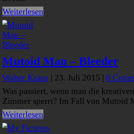
Weiterlesen
Mutoid Man – Bleeder
Walter Kraus
|
23. Juli 2015
|
0 Comm
Was passiert, wenn man die kreative
Zimmer sperrt? Im Fall von Mutoid 
Weiterlesen