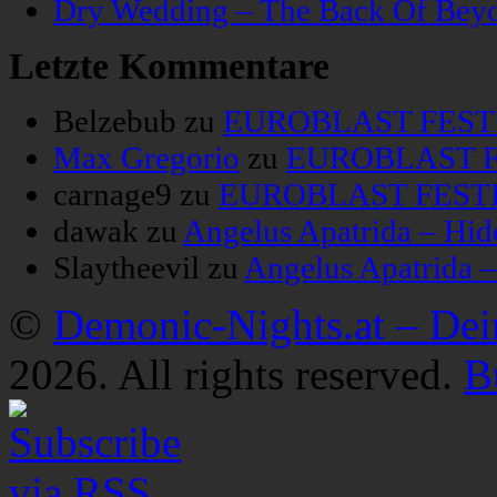
Dry Wedding – The Back Of Bey
Letzte Kommentare
Belzebub
zu
EUROBLAST FESTIV
Max Gregorio
zu
EUROBLAST FE
carnage9
zu
EUROBLAST FESTIV
dawak
zu
Angelus Apatrida – Hid
Slaytheevil
zu
Angelus Apatrida 
©
Demonic-Nights.at – De
2026. All rights reserved.
B