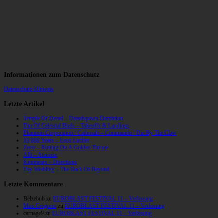
Informationen zum Datenschutz
Datenschutz-Hinweis
Letzte Artikel
Temple Of Dread – Dreadspawn Dominion
Din Of Celestial Birds – Takeoffs & Landings
Phantom Corporation / Catbreath – Commando / Die By The Claw
10,000 Years – Esox Lucifer
Zerre – Rotting On A Golden Throne
Allt – Ataraxia
Knumears – Directions
Dry Wedding – The Back Of Beyond
Letzte Kommentare
Belzebub
zu
EUROBLAST FESTIVAL 11 – Verlosung
Max Gregorio
zu
EUROBLAST FESTIVAL 11 – Verlosung
carnage9
zu
EUROBLAST FESTIVAL 11 – Verlosung