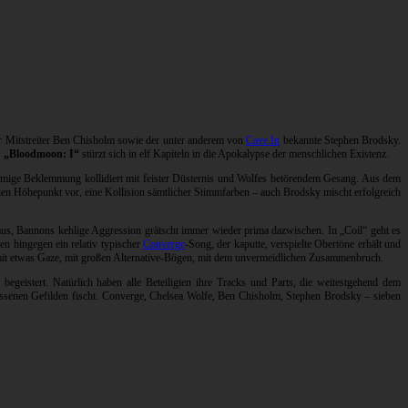
r Mitstreiter Ben Chisholm sowie der unter anderem von
Cave In
bekannte Stephen Brodsky.
.
„Bloodmoon: I“
stürzt sich in elf Kapiteln in die Apokalypse der menschlichen Existenz.
Doomige Beklemmung kollidiert mit feister Düsternis und Wolfes betörendem Gesang. Aus dem
en Höhepunkt vor, eine Kollision sämtlicher Stimmfarben – auch Brodsky mischt erfolgreich
us, Bannons kehlige Aggression grätscht immer wieder prima dazwischen. In „Coil“ geht es
en hingegen ein relativ typischer
Converge
-Song, der kaputte, verspielte Obertöne erhält und
 mit etwas Gaze, mit großen Alternative-Bögen, mit dem unvermeidlichen Zusammenbruch.
egeistert. Natürlich haben alle Beteiligten ihre Tracks und Parts, die weitestgehend dem
ossenen Gefilden fischt. Converge, Chelsea Wolfe, Ben Chisholm, Stephen Brodsky – sieben