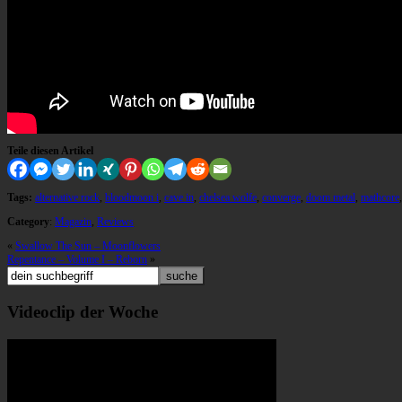
Teile diesen Artikel
Tags:
alternative rock
,
bloodmoon i
,
cave in
,
chelsea wolfe
,
converge
,
doom metal
,
mathcore
Category
:
Magazin
,
Reviews
«
Swallow The Sun – Moonflowers
Repentance – Volume I – Reborn
»
Videoclip der Woche