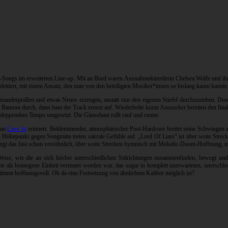
-Songs im erweiterten Line-up. Mit an Bord waren Ausnahmekünstlerin Chelsea Wolfe und ih
ettiert, mit einem Ansatz, den man von den beteiligten Musiker*innen so bislang kaum kannte
einanderprallen und etwas Neues erzeugen, anstatt stur den eigenen Stiefel durchzuziehen. 
annon durch, dann baut der Track erneut auf. Wiederholte kurze Auszucker bereiten den final
chleppendem Tempo umgesetzt. Die Gänsehaut rollt rauf und runter.
 an
Cave In
erinnert. Beklemmender, atmosphärischer Post-Hardcore breitet seine Schwingen a
Höhepunkt gegen Songmitte treten sakrale Gefühle auf. „Lord Of Liars“ ist über weite Streck
klingt das fast schon versöhnlich, über weite Strecken hymnisch mit Melodic-Doom-Hoffnung,
eise, wie die an sich höchst unterschiedlichen Stilrichtungen zusammenfinden, bewegt und b
ie als homogene Einheit vermutet worden war, das sogar in komplett unerwarteten, unerschl
stimmt hoffnungsvoll. Ob da eine Fortsetzung von ähnlichem Kaliber möglich ist?