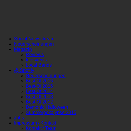
Social Newsstream
Neuerscheinungen
Magazin
Reviews
Interviews
Local Bands
@ Spotify
Neuerscheinungen
Best-Of 2016
Best-Of 2015
Best-Of 2014
Best-Of 2013
Best-Of 2012
Demonic Halloween
Summerpokalypse 2015
Jobs
Impressum / Kontakt
Kontakt / Team