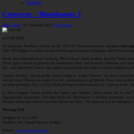
Partner
Converge – Bloodmoon: I
Walter Kraus
|
19. November 2021
|
0 Comments
(c) Emily Birds
Ein umjubelter Roadburn-Auftritt im Jahr 2016 sah Neuinterpretationen vertrauter
Converge
Ende 2019 klappte es endlich mit den erhofften gemeinsamen Aufnahmen, über Distanz kompl
Bereits der eröffnende Quasi-Titelsong „Blood Moon“ macht deutlich, dass hier Welten auf
Nichts jagen wütende Eruptionen den metallischen Math- und Hardcore-Wahnsinn von Jacob B
mit – und zahlreicher Gitarren, die zugleich gespenstisch und manisch wirken, komplett in s
Apropos Brodsky: Dessen größte Stunde schlägt in „Failure Forever“, das doch wunderbar
von der ersten Sekunde an ominös vor sich, unsympathisch, gefühlskalt. Beim ersten großen 
auf einen gewaltigen Part von Frau Wolfe höchstpersönlich zusteuert. In „Crimson Stone“ 
In dieser knappen Stunde erreicht das Septett neue Sphären. Alleine schon die Art und W
Tagesgeschäft entsprechen. Und dann findet auf „Bloodmoon: I“ plötzlich zusammen, was n
Musiker*innen und vielleicht das beste Album des Jahres. Die römische Eins im Albumtitel 
Wertung: 9/10
Erhältlich ab: 19.11.2021
Erhältlich über: Epitaph Records (Indigo)
Website:
www.convergecult.com