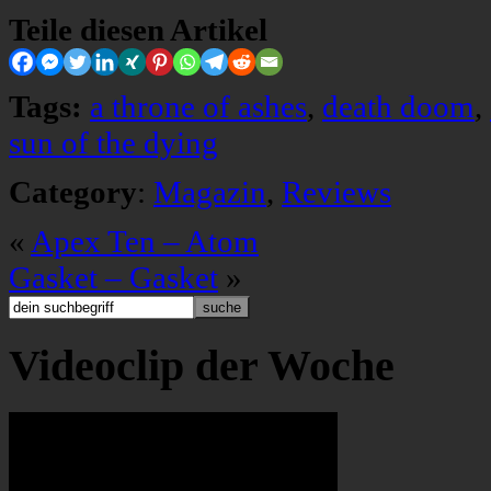
Teile diesen Artikel
Tags:
a throne of ashes
,
death doom
,
sun of the dying
Category
:
Magazin
,
Reviews
«
Apex Ten – Atom
Gasket – Gasket
»
Videoclip der Woche