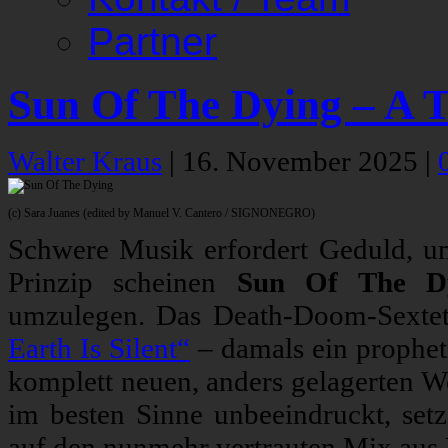
Partner
Sun Of The Dying – A 
Walter Kraus
|
16. November 2025
|
(c) Sara Juanes (edited by Manuel V. Cantero / SIGNONEGRO)
Schwere Musik erfordert Geduld, um
Prinzip scheinen
Sun Of The D
umzulegen. Das Death-Doom-Sextett
Earth Is Silent“
– damals ein propheti
komplett neuen, anders gelagerten We
im besten Sinne unbeeindruckt, set
auf den nunmehr vertrauten Mix aus 