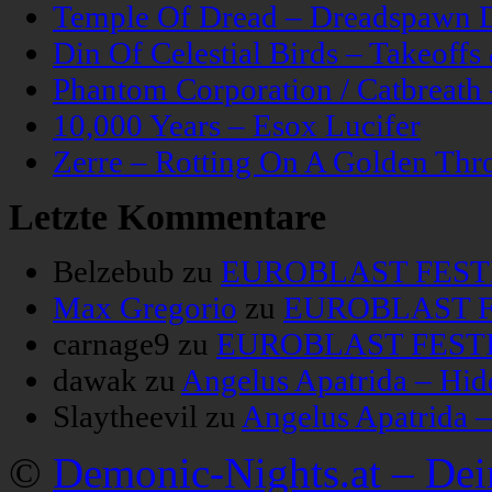
Temple Of Dread – Dreadspawn 
Din Of Celestial Birds – Takeoff
Phantom Corporation / Catbreat
10,000 Years – Esox Lucifer
Zerre – Rotting On A Golden Thr
Letzte Kommentare
Belzebub
zu
EUROBLAST FESTIV
Max Gregorio
zu
EUROBLAST FE
carnage9
zu
EUROBLAST FESTIV
dawak
zu
Angelus Apatrida – Hid
Slaytheevil
zu
Angelus Apatrida 
©
Demonic-Nights.at – De