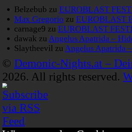
Belzebub
zu
EUROBLAST FESTIV
Max Gregorio
zu
EUROBLAST FE
carnage9
zu
EUROBLAST FESTIV
dawak
zu
Angelus Apatrida – Hid
Slaytheevil
zu
Angelus Apatrida 
©
Demonic-Nights.at – De
2026. All rights reserved.
W