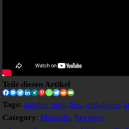
Teile diesen Artikel
Tags:
another now
,
hex
,
metalcore
,
m
Category
:
Magazin
,
Reviews