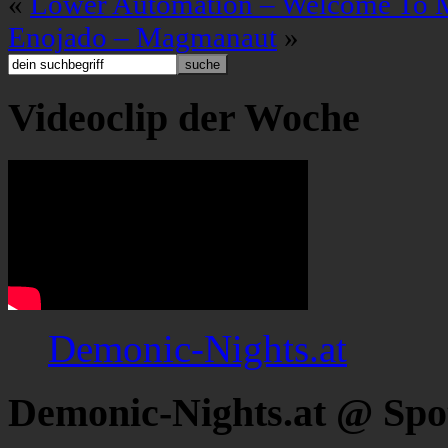
«
Lower Automation – Welcome To 
Enojado – Magmanaut
»
Videoclip der Woche
Demonic-Nights.at
Demonic-Nights.at @ Spo