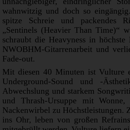
unnachgiebiger, eindringlicher S
wahnwitzig und doch so eingängig.
spitze Schreie und packendes Ri
„Sentinels (Heavier Than Time)“ w
schraubt die Heavyness in höchste H
NWOBHM-Gitarrenarbeit und verlier
Fade-out.
Mit diesen 40 Minuten ist Vulture 
Underground-Sound und -Ästheti
Abwechslung und starkem Songwriting
und Thrash-Ursuppe mit Wonne, s
Nackenwirbel zu Höchstleistungen. Zu
ins Ohr, leben von großen Refrain
mitgebrüllt werden. Vulture liefern e