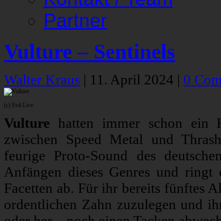
Partner
Vulture – Sentinels
Walter Kraus
|
11. April 2024
|
0 Com
(c) Evil Live
Vulture
hatten immer schon ein He
zwischen Speed Metal und Thrash
feurige Proto-Sound des deutschen
Anfängen dieses Genres und ringt 
Facetten ab. Für ihr bereits fünftes
ordentlichen Zahn zuzulegen und ih
oder her – noch einen Tacken abwechs