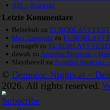
Allt – Ataraxia
Letzte Kommentare
Belzebub
zu
EUROBLAST FESTIV
Max Gregorio
zu
EUROBLAST FE
carnage9
zu
EUROBLAST FESTIV
dawak
zu
Angelus Apatrida – Hid
Slaytheevil
zu
Angelus Apatrida 
©
Demonic-Nights.at – De
2026. All rights reserved.
W