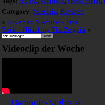
Tags:
review
,
sentinels
,
speed metal
,
Category
:
Magazin
,
Reviews
«
Love Sex Machine – Trve
Exist – Hijacking The Zeigeist
»
Videoclip der Woche
Demonic-Nights.at