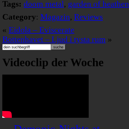
Tags:
doom metal
,
garden of heathen
Category
:
Magazin
,
Reviews
«
Eidola – Eviscerate
Bottenhavet – Ljud i tysta rum
»
Videoclip der Woche
Demonic-Nights.at