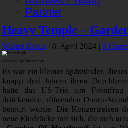
Partner
Heavy Temple – Garden
Walter Kraus
|
8. April 2024
|
0 Comm
(c) Crystal Engel Mama Moon
Es war ein kleiner Spätzünder, dies
knapp drei Jahren ihren Durchbruc
hatte das US-Trio um Frontfrau 
drückenden, röhrenden Doom-Sound g
betourt wurde. Die Konzertreisen d
neue Eindrücke mit sich, die sich un
„Garden Of Heathens“
ist um Wel