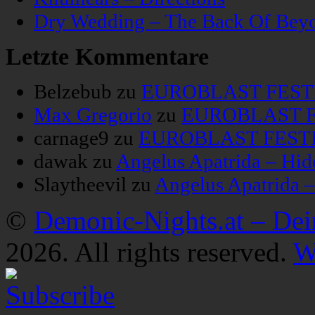
Dry Wedding – The Back Of Bey
Letzte Kommentare
Belzebub
zu
EUROBLAST FESTIV
Max Gregorio
zu
EUROBLAST FE
carnage9
zu
EUROBLAST FESTIV
dawak
zu
Angelus Apatrida – Hid
Slaytheevil
zu
Angelus Apatrida 
©
Demonic-Nights.at – De
2026. All rights reserved.
W