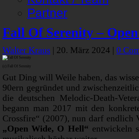
Partner
Fall Of Serenity – Open
Walter Kraus
|
20. März 2024
|
0 Co
(c) Fall Of Serenity
Gut Ding will Weile haben, das wiss
90ern gegründet und zwischenzeitlic
die deutschen Melodic-Death-Veter
begann man 2017 mit den konkrete
Crossfire“ (2007), nun darf endlich 
„Open Wide, O Hell“
entwickeln s
musikalisch hörbar weiter.