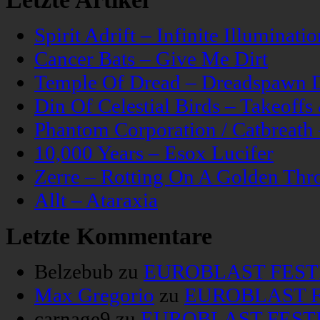
Spirit Adrift – Infinite Illuminatio
Cancer Bats – Give Me Dirt
Temple Of Dread – Dreadspawn 
Din Of Celestial Birds – Takeoff
Phantom Corporation / Catbreat
10,000 Years – Esox Lucifer
Zerre – Rotting On A Golden Thr
Allt – Ataraxia
Letzte Kommentare
Belzebub
zu
EUROBLAST FESTIV
Max Gregorio
zu
EUROBLAST FE
carnage9
zu
EUROBLAST FESTIV