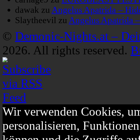
dawak
zu
Angelus Apatrida – Hid
Slaytheevil
zu
Angelus Apatrida 
©
Demonic-Nights.at – De
2026. All rights reserved.
B
Wir verwenden Cookies, um
personalisieren, Funktionen
können und die Zugriffe au