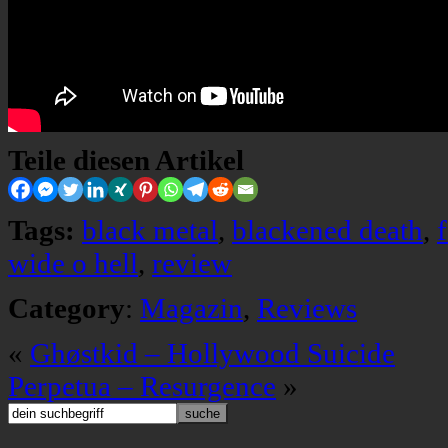
Teile diesen Artikel
Tags:
black metal
,
blackened death
,
f
wide o hell
,
review
Category
:
Magazin
,
Reviews
«
Ghøstkid – Hollywood Suicide
Perpetua – Resurgence
»