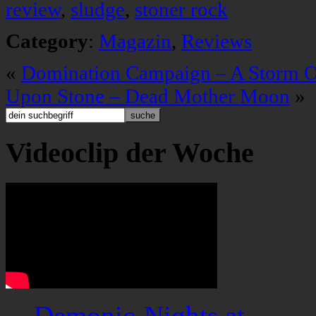
review
,
sludge
,
stoner rock
Category
:
Magazin
,
Reviews
«
Domination Campaign – A Storm O
Upon Stone – Dead Mother Moon
»
Videoclip der Woche
Demonic-Nights.at