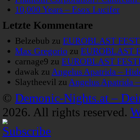
10,000 Years – Esox Lucifer
Letzte Kommentare
Belzebub
zu
EUROBLAST FESTIV
Max Gregorio
zu
EUROBLAST FE
carnage9
zu
EUROBLAST FESTIV
dawak
zu
Angelus Apatrida – Hid
Slaytheevil
zu
Angelus Apatrida 
©
Demonic-Nights.at – De
2026. All rights reserved.
W