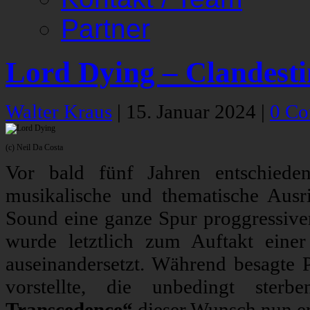
Partner
Lord Dying – Clandest
Walter Kraus
|
15. Januar 2024
|
0 C
(c) Neil Da Costa
Vor bald fünf Jahren entschied
musikalische und thematische Ausri
Sound eine ganze Spur proggressiver 
wurde letztlich zum Auftakt einer
auseinandersetzt. Während besagte P
vorstellte, die unbedingt ste
Transcedence“
dieser Wunsch nun erf