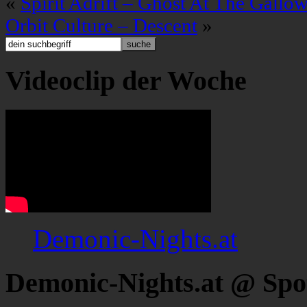
«
Spirit Adrift – Ghost At The Gallo
Orbit Culture – Descent
»
Videoclip der Woche
Demonic-Nights.at
Demonic-Nights.at @ Spo