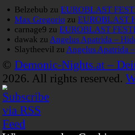
Belzebub
zu
EUROBLAST FESTIV
Max Gregorio
zu
EUROBLAST FE
carnage9
zu
EUROBLAST FESTIV
dawak
zu
Angelus Apatrida – Hid
Slaytheevil
zu
Angelus Apatrida 
©
Demonic-Nights.at – De
2026. All rights reserved.
W