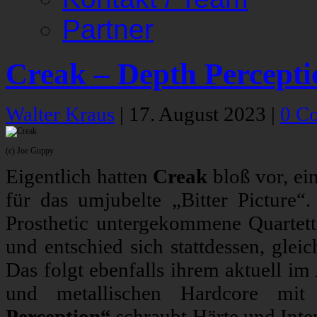
Partner
Creak – Depth Percepti
Walter Kraus
|
17. August 2023
|
0 C
(c) Joe Guppy
Eigentlich hatten
Creak
bloß vor, ei
für das umjubelte „Bitter Picture“.
Prosthetic untergekommene Quartett
und entschied sich stattdessen, glei
Das folgt ebenfalls ihrem aktuell i
und metallischen Hardcore mit
Perception“
schraubt Härte und Inte