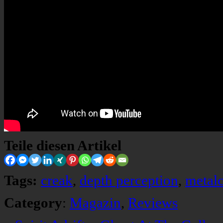
Teile diesen Artikel
Tags:
creak
,
depth perception
,
metal
Category
:
Magazin
,
Reviews