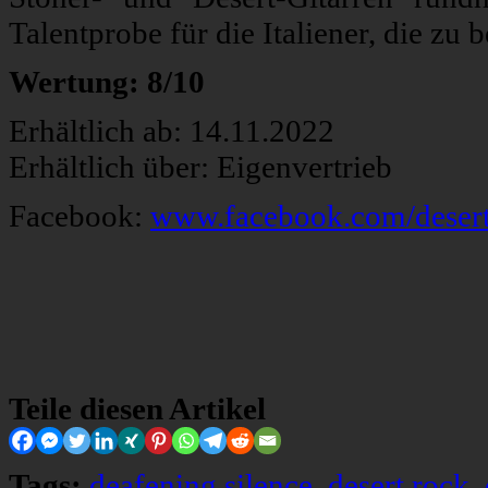
Talentprobe für die Italiener, die zu
Wertung: 8/10
Erhältlich ab: 14.11.2022
Erhältlich über: Eigenvertrieb
Facebook:
www.facebook.com/deser
Teile diesen Artikel
Tags:
deafening silence
,
desert rock
,