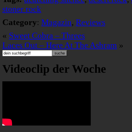
stoner rock
Category
:
Magazin
,
Reviews
«
Sweet Cobra – Threes
Laces Out – Here At The Ashram
»
Videoclip der Woche