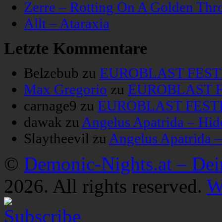
Zerre – Rotting On A Golden Thr
Allt – Ataraxia
Letzte Kommentare
Belzebub
zu
EUROBLAST FESTIV
Max Gregorio
zu
EUROBLAST FE
carnage9
zu
EUROBLAST FESTIV
dawak
zu
Angelus Apatrida – Hid
Slaytheevil
zu
Angelus Apatrida 
©
Demonic-Nights.at – De
2026. All rights reserved.
W