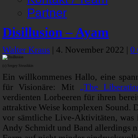
Partner
Disillusion – Ayam
Walter Kraus
|
4. November 2022
|
0
(c) Sergey Sivushkin
Ein willkommenes Hallo, eine span
für Visionäre: Mit
„The Liberatio
verdienten Lorbeeren für ihren berei
attraktive Weise komplexen Sound. Da
vor sämtliche Live-Aktivitäten, was 
Andy Schmidt und Band allerdings n
Form auf nicht minder eindrucksvoll