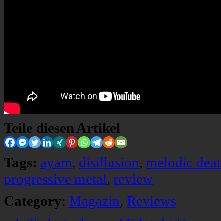
Teile diesen Artikel
Tags:
ayam
,
disillusion
,
melodic deat
progressive metal
,
review
Category
:
Magazin
,
Reviews