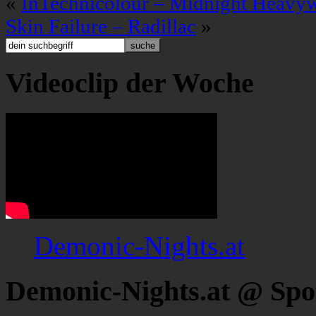
«
InTechnicolour – Midnight Heavy
Skin Failure – Radillac
»
Videoclip der Woche
Demonic-Nights.at
Demonic-Nights.at @ Spo