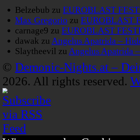
Belzebub
zu
EUROBLAST FESTIV
Max Gregorio
zu
EUROBLAST FE
carnage9
zu
EUROBLAST FESTIV
dawak
zu
Angelus Apatrida – Hid
Slaytheevil
zu
Angelus Apatrida 
©
Demonic-Nights.at – De
2026. All rights reserved.
W