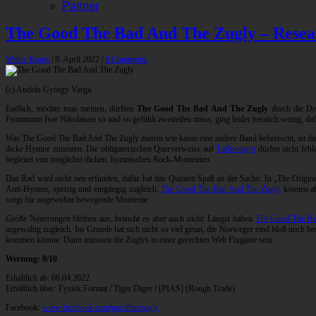
Partner
The Good The Bad And The Zugly – Resea
Walter Kraus
|
8. April 2022
|
0 Comments
(c) András György Varga
Endlich, möchte man meinen, dürften
The Good The Bad And The Zugly
durch die Dec
Frontmann Ivar Nikolaisen so und so gefühlt zweiteilen muss, ging leider herzlich wenig, d
Was The Good The Bad And The Zugly zudem wie kaum eine andere Band beherrscht, ist die h
dicke Hymne zimmern. Die obligatorischen Querverweise auf
Turbonegro
dürfen nicht fehl
begleitet von möglichst dicken, hymnischen Rock-Momenten.
Das Rad wird nicht neu erfunden, dafür hat das Quintett Spaß an der Sache. In „The Ori
Anti-Hymne, sperrig und eingängig zugleich.
The Good The Bad And The Zugly
können ab
sorgt für ungewohnt bewegende Momente.
Große Neuerungen bleiben aus, braucht es aber auch nicht: Längst haben
The Good The Ba
urgewaltig zugleich. Im Grunde hat sich nicht so viel getan, die Norweger sind bloß noch b
kommen könnte. Dann müssten die Zuglys in einer gerechten Welt Fixgäste sein.
Wertung: 8/10
Erhältlich ab: 08.04.2022
Erhältlich über: Fysisk Format / Tiger Diger / [PIAS] (Rough Trade)
Facebook:
www.facebook.com/goodbadzugly