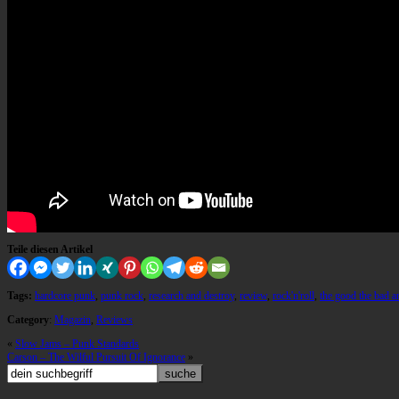
Teile diesen Artikel
Tags:
hardcore punk
,
punk rock
,
research and destroy
,
review
,
rock'n'roll
,
the good the bad a
Category
:
Magazin
,
Reviews
«
Slow Jams – Punk Standards
Carson – The Wilful Pursuit Of Ignorance
»