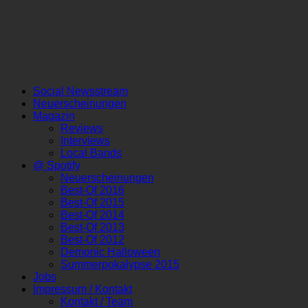
Social Newsstream
Neuerscheinungen
Magazin
Reviews
Interviews
Local Bands
@ Spotify
Neuerscheinungen
Best-Of 2016
Best-Of 2015
Best-Of 2014
Best-Of 2013
Best-Of 2012
Demonic Halloween
Summerpokalypse 2015
Jobs
Impressum / Kontakt
Kontakt / Team