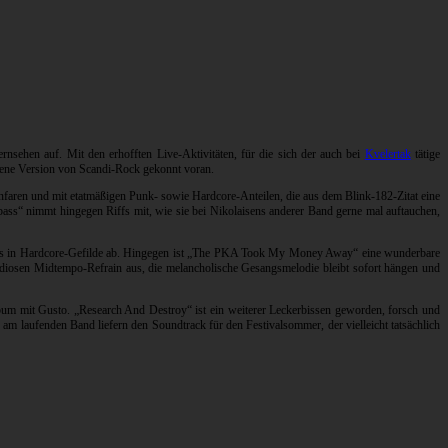
sehen auf. Mit den erhofften Live-Aktivitäten, für die sich der auch bei
Kvelertak
tätige
igene Version von Scandi-Rock gekonnt voran.
faren und mit etatmäßigen Punk- sowie Hardcore-Anteilen, die aus dem Blink-182-Zitat eine
bass“ nimmt hingegen Riffs mit, wie sie bei Nikolaisens anderer Band gerne mal auftauchen,
etwas in Hardcore-Gefilde ab. Hingegen ist „The PKA Took My Money Away“ eine wunderbare
iosen Midtempo-Refrain aus, die melancholische Gesangsmelodie bleibt sofort hängen und
lbum mit Gusto. „Research And Destroy“ ist ein weiterer Leckerbissen geworden, forsch und
am laufenden Band liefern den Soundtrack für den Festivalsommer, der vielleicht tatsächlich