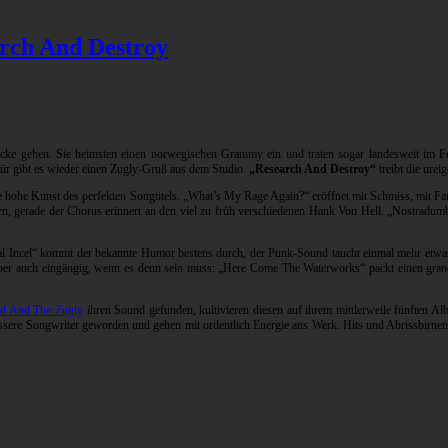
rch And Destroy
ke gehen. Sie heimsten einen norwegischen Grammy ein und traten sogar landesweit im Fern
afür gibt es wieder einen Zugly-Gruß aus dem Studio.
„Research And Destroy“
treibt die ure
ohe Kunst des perfekten Songtitels. „What’s My Rage Again?“ eröffnet mit Schmiss, mit Fan
en, gerade der Chorus erinnert an den viel zu früh verschiedenen Hank Von Hell. „Nostradum
ginal Incel“ kommt der bekannte Humor bestens durch, der Punk-Sound taucht einmal mehr 
er auch eingängig, wenn es denn sein muss: „Here Come The Waterworks“ packt einen grand
d And The Zugly
ihren Sound gefunden, kultivieren diesen auf ihrem mittlerweile fünften A
essere Songwriter geworden und gehen mit ordentlich Energie ans Werk. Hits und Abrissbirnen 