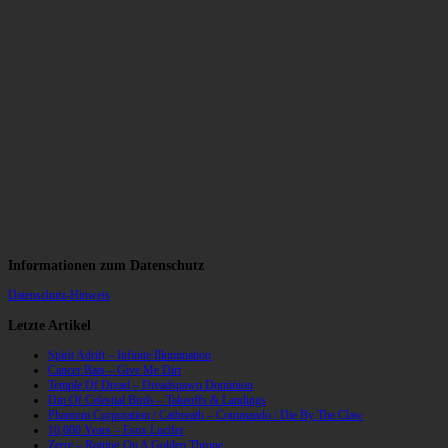
Informationen zum Datenschutz
Datenschutz-Hinweis
Letzte Artikel
Spirit Adrift – Infinite Illumination
Cancer Bats – Give Me Dirt
Temple Of Dread – Dreadspawn Dominion
Din Of Celestial Birds – Takeoffs & Landings
Phantom Corporation / Catbreath – Commando / Die By The Claw
10,000 Years – Esox Lucifer
Zerre – Rotting On A Golden Throne