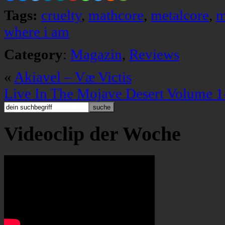
Tags:
cruelty
,
mathcore
,
metalcore
,
m
where i am
Category
:
Magazin
,
Reviews
«
Akiavel – Væ Victis
Live In The Mojave Desert Volume 1
Videoclip der Woche